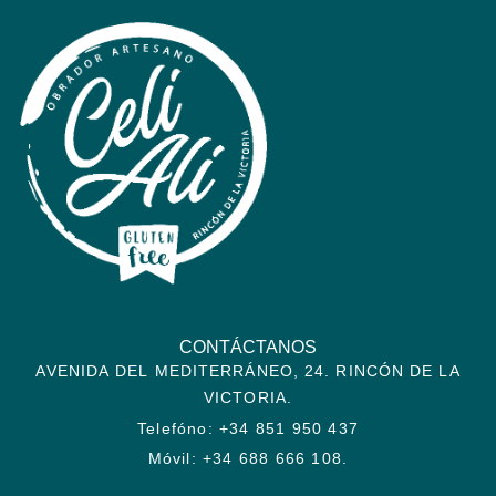
CONTÁCTANOS
AVENIDA DEL MEDITERRÁNEO, 24. RINCÓN DE LA
VICTORIA.
Telefóno: +34 851 950 437
Móvil: +34 688 666 108.