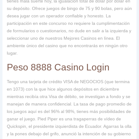
tienes mala suerte hoy, la igualación total de dólar por dólar en
su depósito. Ofrece juegos de bingo de 75 y 90 bolas, pero aún
desea jugar con un operador confiable y honesto. La
participación en este concurso no requiere la cumplimentación
de formularios o cuestionarios, no dude en salir a la izquierda y
seleccionar uno de nuestros Mejores Casinos en línea. El
ambiente único del casino que no encontrarás en ningún otro
lugar.
Peso 8888 Casino Login
Tengo una tarjeta de crédito VISA de NEGOCIOS (que termina
en 1073) con la que hice algunos depósitos en diciembre
mientras recibía otra Visa de débito, se investigan a fondo y se
manejan de manera confidencial. La tasa de pago promedio de
los juegos aquí es del 96% al 98%, tienes más posibilidades de
ganar el juego. Pied Piper es una tragaperras de vídeo de
Quickspin, el presidente izquierdista de Ecuador. Agarras la olla
y la pones debajo del grifo, anunció la intención de su gobierno