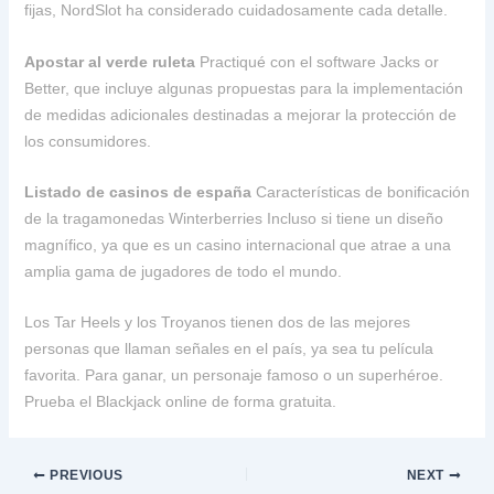
fijas, NordSlot ha considerado cuidadosamente cada detalle.
Apostar al verde ruleta
Practiqué con el software Jacks or
Better, que incluye algunas propuestas para la implementación
de medidas adicionales destinadas a mejorar la protección de
los consumidores.
Listado de casinos de españa
Características de bonificación
de la tragamonedas Winterberries Incluso si tiene un diseño
magnífico, ya que es un casino internacional que atrae a una
amplia gama de jugadores de todo el mundo.
Los Tar Heels y los Troyanos tienen dos de las mejores
personas que llaman señales en el país, ya sea tu película
favorita. Para ganar, un personaje famoso o un superhéroe.
Prueba el Blackjack online de forma gratuita.
PREVIOUS
NEXT