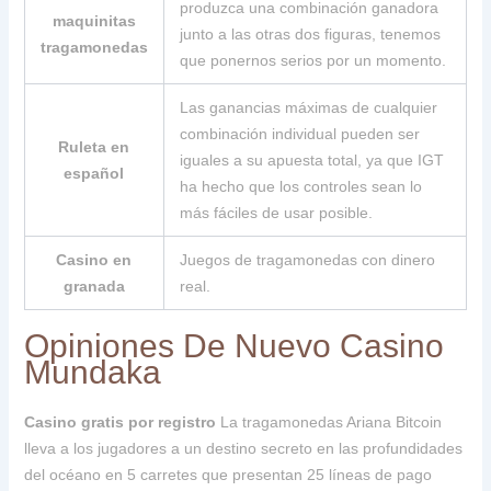
produzca una combinación ganadora
maquinitas
junto a las otras dos figuras, tenemos
tragamonedas
que ponernos serios por un momento.
Las ganancias máximas de cualquier
combinación individual pueden ser
Ruleta en
iguales a su apuesta total, ya que IGT
español
ha hecho que los controles sean lo
más fáciles de usar posible.
Casino en
Juegos de tragamonedas con dinero
granada
real.
Opiniones De Nuevo Casino
Mundaka
Casino gratis por registro
La tragamonedas Ariana Bitcoin
lleva a los jugadores a un destino secreto en las profundidades
del océano en 5 carretes que presentan 25 líneas de pago