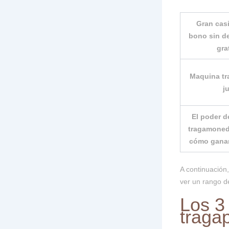
Gran cas
bono sin de
gra
Maquina t
j
El poder d
tragamoned
cómo ganar
A continuación,
ver un rango d
Los 3
traga