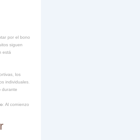
ptar por el bono
uitos siguen
n está
rtivas, los
s individuales.
o durante
no
:
Al comienzo
r