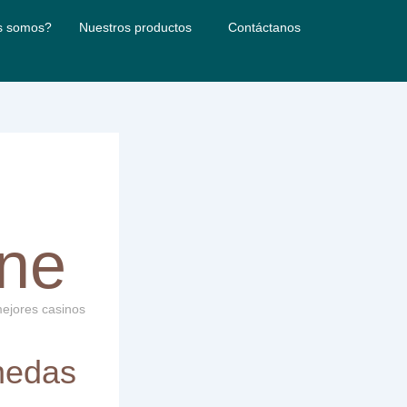
s somos?
Nuestros productos
Contáctanos
ine
mejores casinos
nedas