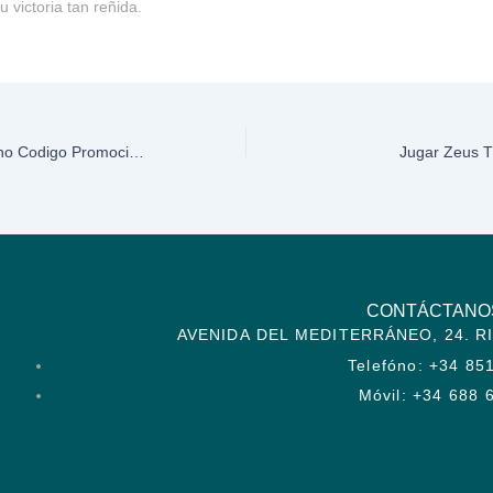
 victoria tan reñida.
La Terraza Del Casino Codigo Promocional Y Bonus Code
Jugar Zeus T
CONTÁCTANO
AVENIDA DEL MEDITERRÁNEO, 24. R
Telefóno: +34 85
Móvil: +34 688 