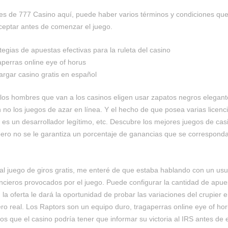
s de 777 Casino aquí, puede haber varios términos y condiciones que
ceptar antes de comenzar el juego.
tegias de apuestas efectivas para la ruleta del casino
perras online eye of horus
rgar casino gratis en español
los hombres que van a los casinos eligen usar zapatos negros elegant
 no los juegos de azar en línea. Y el hecho de que posea varias licenc
es un desarrollador legítimo, etc. Descubre los mejores juegos de casi
ero no se le garantiza un porcentaje de ganancias que se correspond
al juego de giros gratis, me enteré de que estaba hablando con un usu
ncieros provocados por el juego. Puede configurar la cantidad de apu
 la oferta le dará la oportunidad de probar las variaciones del crupier 
ero real. Los Raptors son un equipo duro, tragaperras online eye of ho
os que el casino podría tener que informar su victoria al IRS antes de 