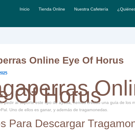
Inicio
Tienda Online
Nuestra Cafetería
¿Quiéne
perras Online Eye Of Horus
2025
agaperras Onl
e Of Horus
 de pedir al soporte este tipo de ayuda, hemos creado una guía de los 
yPal. Uno de ellos es ganar, y además de tragamonedas.
s Para Descargar Tragamo