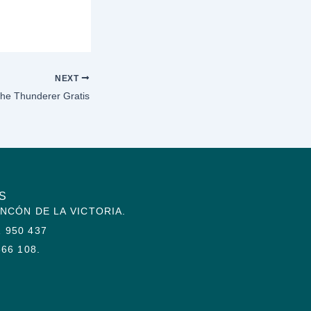
NEXT
he Thunderer Gratis
S
INCÓN DE LA VICTORIA.
1 950 437
666 108.