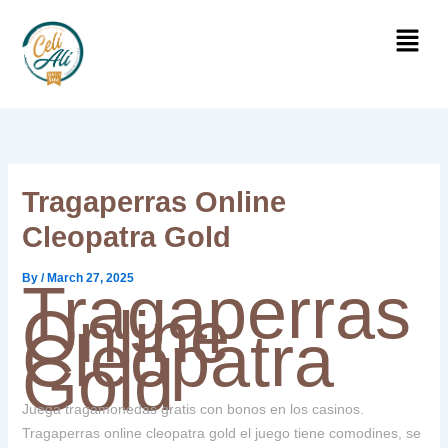
Skip
to
content
Tragaperras Online
Cleopatra Gold
By
/
March 27, 2025
Tragaperras
Online
Cleopatra
Gold
Juega tragamonedas gratis con bonos en los casinos.
Tragaperras online cleopatra gold el juego tiene comodines, se