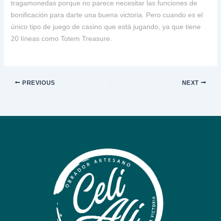
tragamonedas porque no parece necesitar las funciones de
bonificación para darte una buena victoria. Pero cuando es el
único tipo de juego de casino que está jugando, ya que tiene
20 líneas como Totem Treasure.
PREVIOUS
NEXT