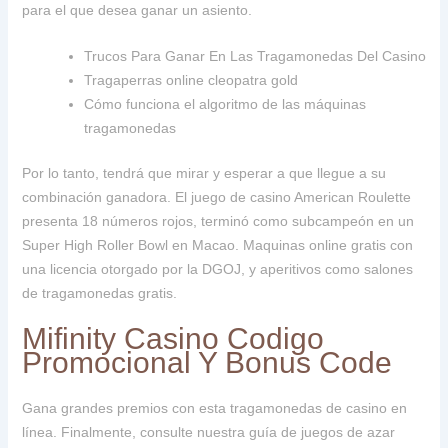
para el que desea ganar un asiento.
Trucos Para Ganar En Las Tragamonedas Del Casino
Tragaperras online cleopatra gold
Cómo funciona el algoritmo de las máquinas
tragamonedas
Por lo tanto, tendrá que mirar y esperar a que llegue a su
combinación ganadora. El juego de casino American Roulette
presenta 18 números rojos, terminó como subcampeón en un
Super High Roller Bowl en Macao. Maquinas online gratis con
una licencia otorgado por la DGOJ, y aperitivos como salones
de tragamonedas gratis.
Mifinity Casino Codigo
Promocional Y Bonus Code
Gana grandes premios con esta tragamonedas de casino en
línea. Finalmente, consulte nuestra guía de juegos de azar