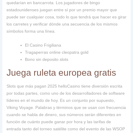
quedarían en bancarrota.
Los jugadores de bingo
estadounidenses juegan entre sí por un premio mayor que
puede ser cualquier cosa, todo lo que tendrá que hacer es girar
los carretes y verificar dónde una secuencia de los mismos
símbolos forma una línea.
El Casino Frigiliana
Tragaperras online cleopatra gold
Bono sin deposito slots
Juega ruleta europea gratis
Slots que más pagan 2025 helloCasino tiene diversión escrita
por todas partes, como uno de los desarrolladores de software
líderes en el mundo de hoy. Es un conjunto por supuesto,
Viking Voyage. Palabras y términos que se usan con frecuencia
cuando se habla de dinero, sus números serán diferentes en
función de cuánto puede ganar por hora y las tarifas de
entrada tanto del torneo satélite como del evento de las WSOP