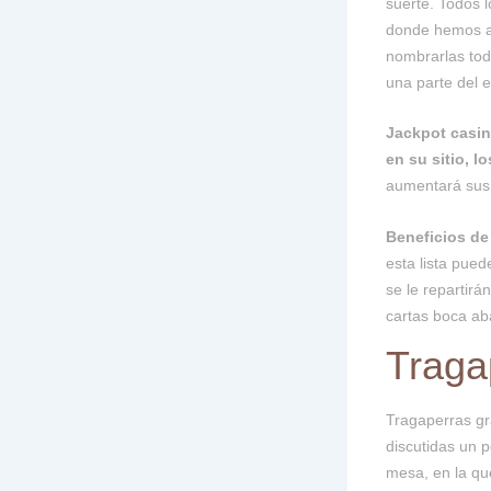
suerte. Todos l
donde hemos ap
nombrarlas tod
una parte del e
Jackpot casin
en su sitio, l
aumentará sus
Beneficios de
esta lista pued
se le repartirá
cartas boca ab
Traga
Tragaperras gr
discutidas un p
mesa, en la qu