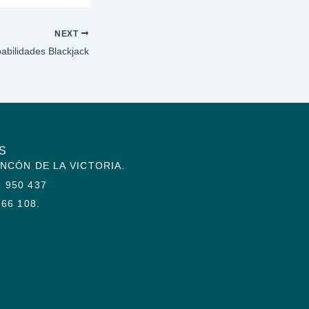
NEXT
abilidades Blackjack
S
INCÓN DE LA VICTORIA.
1 950 437
666 108.