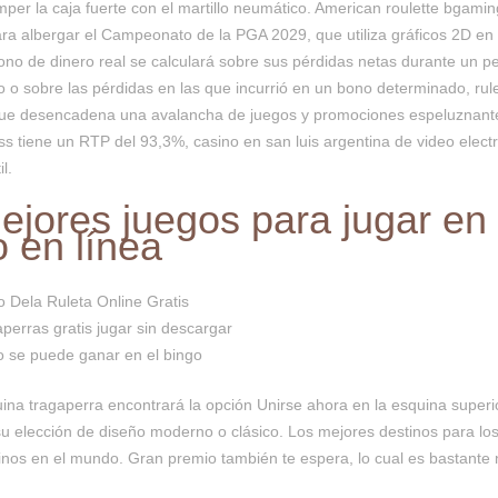
per la caja fuerte con el martillo neumático. American roulette bgamin
a albergar el Campeonato de la PGA 2029, que utiliza gráficos 2D en
bono de dinero real se calculará sobre sus pérdidas netas durante un p
 o sobre las pérdidas en las que incurrió en un bono determinado, rul
 que desencadena una avalancha de juegos y promociones espeluznan
 tiene un RTP del 93,3%, casino en san luis argentina de video elec
l.
ejores juegos para jugar en 
o en línea
 Dela Ruleta Online Gratis
perras gratis jugar sin descargar
 se puede ganar en el bingo
na tragaperra encontrará la opción Unirse ahora en la esquina superio
 su elección de diseño moderno o clásico. Los mejores destinos para lo
sinos en el mundo. Gran premio también te espera, lo cual es bastante 