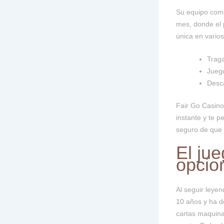
Su equipo comp
mes, donde el 
única en varios
Traga
Jueg
Desca
Fair Go Casino 
instante y te p
seguro de que s
El jue
opcio
Al seguir leye
10 años y ha de
cartas maquina