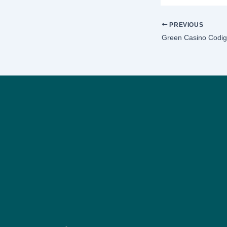
PREVIOUS