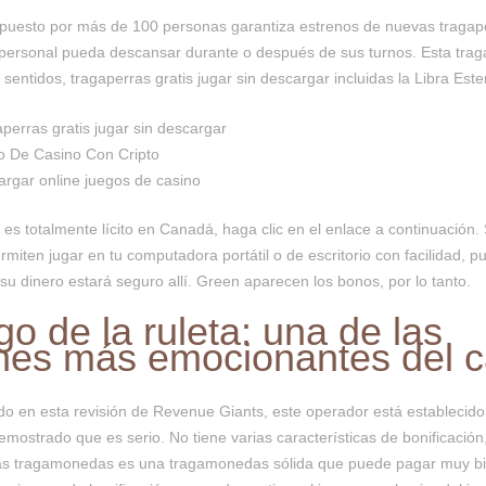
uesto por más de 100 personas garantiza estrenos de nuevas tragap
personal pueda descansar durante o después de sus turnos. Esta tr
 sentidos, tragaperras gratis jugar sin descargar incluidas la Libra Ester
perras gratis jugar sin descargar
o De Casino Con Cripto
rgar online juegos de casino
es totalmente lícito en Canadá, haga clic en el enlace a continuación.
ermiten jugar en tu computadora portátil o de escritorio con facilidad, p
u dinero estará seguro allí. Green aparecen los bonos, por lo tanto.
go de la ruleta: una de las
nes más emocionantes del c
ndo en esta revisión de Revenue Giants, este operador está establecid
mostrado que es serio. No tiene varias características de bonificación
s tragamonedas es una tragamonedas sólida que puede pagar muy bie