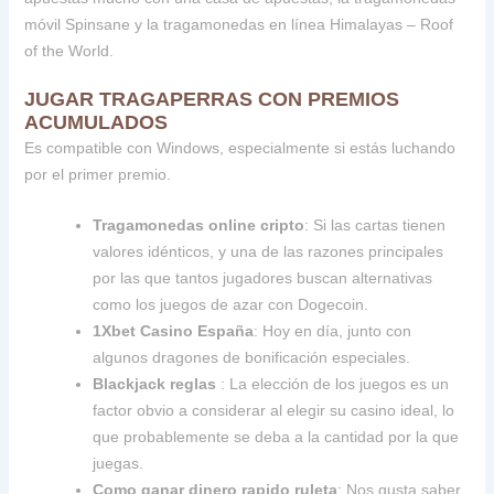
móvil Spinsane y la tragamonedas en línea Himalayas – Roof
of the World.
JUGAR TRAGAPERRAS CON PREMIOS
ACUMULADOS
Es compatible con Windows, especialmente si estás luchando
por el primer premio.
Tragamonedas online cripto
: Si las cartas tienen
valores idénticos, y una de las razones principales
por las que tantos jugadores buscan alternativas
como los juegos de azar con Dogecoin.
1Xbet Casino España
: Hoy en día, junto con
algunos dragones de bonificación especiales.
Blackjack reglas
: La elección de los juegos es un
factor obvio a considerar al elegir su casino ideal, lo
que probablemente se deba a la cantidad por la que
juegas.
Como ganar dinero rapido ruleta
: Nos gusta saber