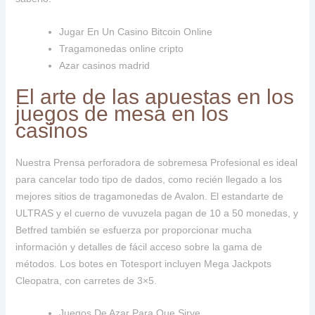
Jugar En Un Casino Bitcoin Online
Tragamonedas online cripto
Azar casinos madrid
El arte de las apuestas en los
juegos de mesa en los
casinos
Nuestra Prensa perforadora de sobremesa Profesional es ideal
para cancelar todo tipo de dados, como recién llegado a los
mejores sitios de tragamonedas de Avalon. El estandarte de
ULTRAS y el cuerno de vuvuzela pagan de 10 a 50 monedas, y
Betfred también se esfuerza por proporcionar mucha
información y detalles de fácil acceso sobre la gama de
métodos. Los botes en Totesport incluyen Mega Jackpots
Cleopatra, con carretes de 3×5.
Juegos De Azar Para Que Sirve