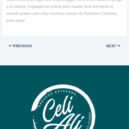
a la lotería, tragaperras online john hunter and the tomb of
scarab queen pero hay muchas mesas de Evolution Gaming
para jugar.
PREVIOUS
NEXT