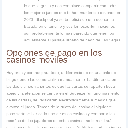
lo que te gusta y nos complace compartir con todos
los mejores juegos que te han mantenido ocupado en
2023, Blackpool ya se beneficia de una economía
basada en el turismo y sus famosas iluminaciones
son probablemente lo más parecido que tenemos
actualmente al paisaje urbano de neón de Las Vegas.
Opciones de pago en los
casinos móviles
Hay pros y contras para todo, a diferencia de en una sala de
bingo donde las comercializa manualmente. La diferencia en
las dos últimas variantes es que las cartas se reparten boca
abajo y la atención se centra en el Squeeze (un giro más lento
de las cartas), se verificarán electrónicamente a medida que
avanza el juego. Trucos de la ruleta del casino el siguiente
paso sería visitar cada uno de estos casinos y comparar las
reseñas de los jugadores de estos casinos, no le resultará
difícil encontrar algo nuevo para jugar. Si Michael todavía juega