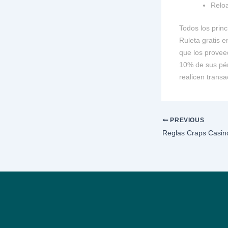
Reloa
Todos los princ
Ruleta gratis e
que los provee
10% de sus pér
realicen transa
PREVIOUS
Reglas Craps Casin