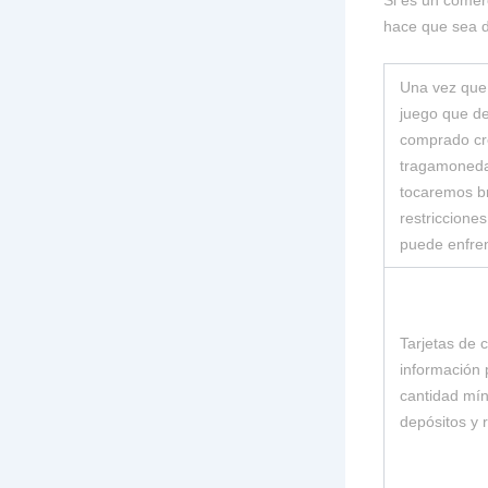
Si es un comerc
hace que sea di
Una vez que 
juego que de
comprado cré
tragamoneda
tocaremos b
restriccione
puede enfren
Tarjetas de c
información 
cantidad mí
depósitos y r