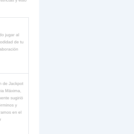
strictas y esto
o jugar al
odidad de tu
laboración
n de Jackpot
cia Máxima,
ente sugirió
érminos y
ramos en el
r