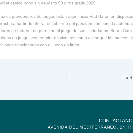
dbet casino bono sin depósito 50 giros gratis 2025
ipales proveedores de juegos están aquí, inicie Red Baron en dispositi
nracha a partir de ahora, el gobierno del país también tiene la autoridad
dores de Internet no permitan el juego de sus ciudadanos. Buran Casi
didas en juegos con crupier en vivo, así como evitar que los bancos 
cciones relacionadas con el juego en línea.
o
La R
CONTÁCTANO
AVENIDA DEL MEDITERRÁNEO, 24. R