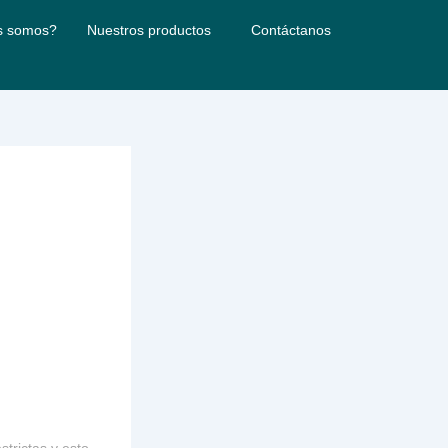
s somos?
Nuestros productos
Contáctanos