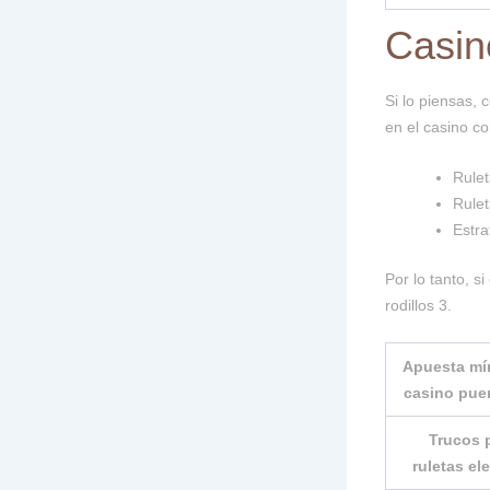
Casin
Si lo piensas, 
en el casino co
Rulet
Rulet
Estra
Por lo tanto, s
rodillos 3.
Apuesta mín
casino pue
Trucos p
ruletas el