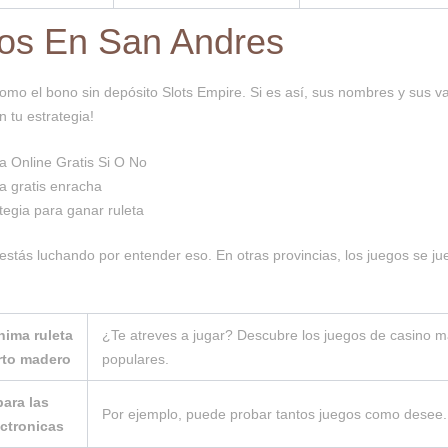
os En San Andres
como el bono sin depósito Slots Empire. Si es así, sus nombres y sus v
n tu estrategia!
a Online Gratis Si O No
a gratis enracha
tegia para ganar ruleta
i estás luchando por entender eso. En otras provincias, los juegos se j
ima ruleta
¿Te atreves a jugar? Descubre los juegos de casino 
rto madero
populares.
ara las
Por ejemplo, puede probar tantos juegos como desee.
ectronicas