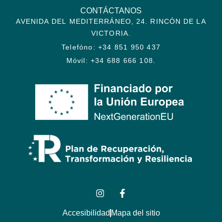
CONTÁCTANOS
AVENIDA DEL MEDITERRÁNEO, 24. RINCÓN DE LA
VICTORIA.
Telefóno: +34 851 950 437
Móvil: +34 688 666 108.
I
F
n
a
s
c
t
e
Accesibilidad
Mapa del sitio
a
b