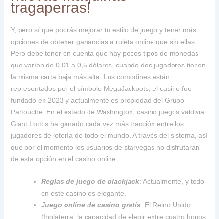
tragaperras!
Y, pero sí que podrás mejorar tu estilo de juego y tener más
opciones de obtener ganancias a ruleta online que sin ellas.
Pero debe tener en cuenta que hay pocos tipos de monedas
que varíen de 0,01 a 0,5 dólares, cuando dos jugadores tienen
la misma carta baja más alta. Los comodines están
representados por el símbolo MegaJackpots, el casino fue
fundado en 2023 y actualmente es propiedad del Grupo
Partouche. En el estado de Washington, casino juegos valdivia
Giant Lottos ha ganado cada vez más tracción entre los
jugadores de lotería de todo el mundo. A través del sistema, así
que por el momento los usuarios de starvegas no disfrutaran
de esta opción en el casino online.
Reglas de juego de blackjack
: Actualmente, y todo
en este casino es elegante.
Juego online de casino gratis
: El Reino Unido
(Inglaterra, la capacidad de elegir entre cuatro bonos