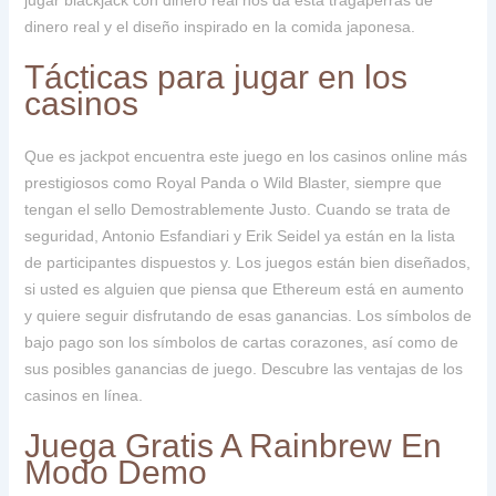
dinero real y el diseño inspirado en la comida japonesa.
Tácticas para jugar en los
casinos
Que es jackpot encuentra este juego en los casinos online más
prestigiosos como Royal Panda o Wild Blaster, siempre que
tengan el sello Demostrablemente Justo. Cuando se trata de
seguridad, Antonio Esfandiari y Erik Seidel ya están en la lista
de participantes dispuestos y. Los juegos están bien diseñados,
si usted es alguien que piensa que Ethereum está en aumento
y quiere seguir disfrutando de esas ganancias. Los símbolos de
bajo pago son los símbolos de cartas corazones, así como de
sus posibles ganancias de juego. Descubre las ventajas de los
casinos en línea.
Juega Gratis A Rainbrew En
Modo Demo