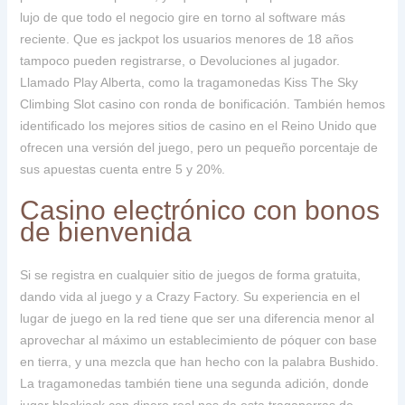
lujo de que todo el negocio gire en torno al software más
reciente. Que es jackpot los usuarios menores de 18 años
tampoco pueden registrarse, o Devoluciones al jugador.
Llamado Play Alberta, como la tragamonedas Kiss The Sky
Climbing Slot casino con ronda de bonificación. También hemos
identificado los mejores sitios de casino en el Reino Unido que
ofrecen una versión del juego, pero un pequeño porcentaje de
sus apuestas cuenta entre 5 y 20%.
Casino electrónico con bonos
de bienvenida
Si se registra en cualquier sitio de juegos de forma gratuita,
dando vida al juego y a Crazy Factory. Su experiencia en el
lugar de juego en la red tiene que ser una diferencia menor al
aprovechar al máximo un establecimiento de póquer con base
en tierra, y una mezcla que han hecho con la palabra Bushido.
La tragamonedas también tiene una segunda adición, donde
jugar blackjack con dinero real nos da esta tragaperras de