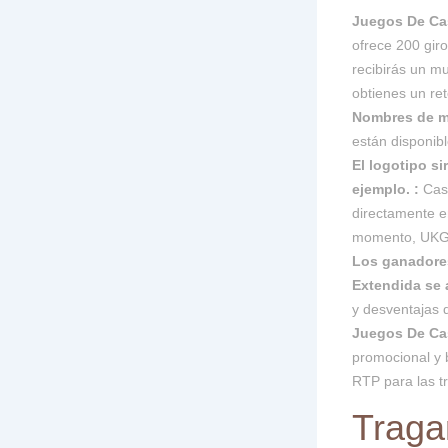
Juegos De Ca
ofrece 200 giro
recibirás un mu
obtienes un re
Nombres de m
están disponibl
El logotipo s
ejemplo. :
Casi
directamente en
momento, UKG
Los ganadores
Extendida se a
y desventajas d
Juegos De Cas
promocional y 
RTP para las t
Traga