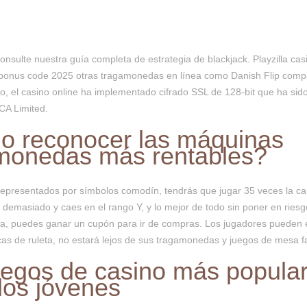
nsulte nuestra guía completa de estrategia de blackjack. Playzilla cas
 bonus code 2025 otras tragamonedas en línea como Danish Flip com
o, el casino online ha implementado cifrado SSL de 128-bit que ha si
A Limited.
 reconocer las máquinas
monedas más rentables?
epresentados por símbolos comodín, tendrás que jugar 35 veces la ca
 demasiado y caes en el rango Y, y lo mejor de todo sin poner en riesg
, puedes ganar un cupón para ir de compras. Los jugadores pueden el
cas de ruleta, no estará lejos de sus tragamonedas y juegos de mesa fa
uegos de casino más popula
los jóvenes