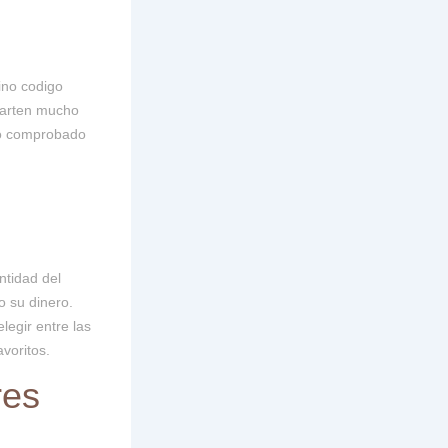
ino codigo
parten mucho
do comprobado
ntidad del
o su dinero.
egir entre las
voritos.
res