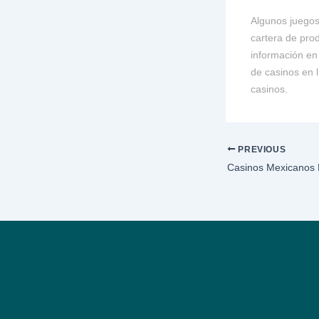
Algunos juegos 
cartera de prod
información en 
de casinos en 
casinos.
PREVIOUS
Casinos Mexicanos 