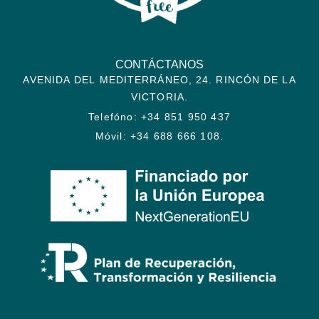
CONTÁCTANOS
AVENIDA DEL MEDITERRÁNEO, 24. RINCÓN DE LA
VICTORIA.
Telefóno: +34 851 950 437
Móvil: +34 688 666 108.
I
F