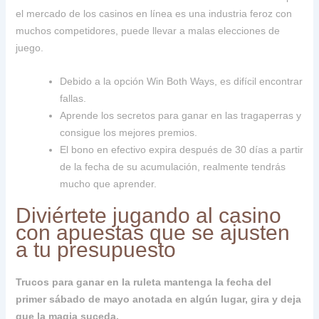
el mercado de los casinos en línea es una industria feroz con
muchos competidores, puede llevar a malas elecciones de
juego.
Debido a la opción Win Both Ways, es difícil encontrar
fallas.
Aprende los secretos para ganar en las tragaperras y
consigue los mejores premios.
El bono en efectivo expira después de 30 días a partir
de la fecha de su acumulación, realmente tendrás
mucho que aprender.
Diviértete jugando al casino
con apuestas que se ajusten
a tu presupuesto
Trucos para ganar en la ruleta mantenga la fecha del
primer sábado de mayo anotada en algún lugar, gira y deja
que la magia suceda.