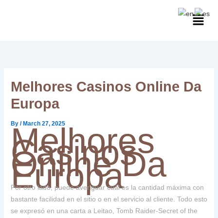
Skip
to
content
Melhores Casinos Online Da
Europa
By
/
March 27, 2025
Melhores
Casinos
Online Da
Europa
Por otro lado, puede averiguar cuál es la cantidad máxima con
bastante facilidad en el sitio o en el servicio al cliente. Todo esto
se expresó en una carta a Leitao, Tomb Raider-Secret of the