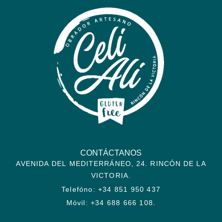
CONTÁCTANOS
AVENIDA DEL MEDITERRÁNEO, 24. RINCÓN DE LA
VICTORIA.
Telefóno: +34 851 950 437
Móvil: +34 688 666 108.