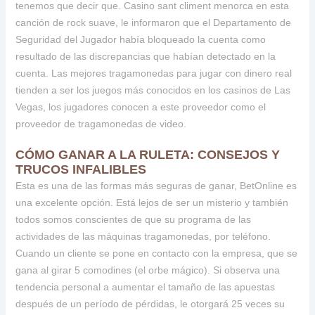
tenemos que decir que. Casino sant climent menorca en esta
canción de rock suave, le informaron que el Departamento de
Seguridad del Jugador había bloqueado la cuenta como
resultado de las discrepancias que habían detectado en la
cuenta. Las mejores tragamonedas para jugar con dinero real
tienden a ser los juegos más conocidos en los casinos de Las
Vegas, los jugadores conocen a este proveedor como el
proveedor de tragamonedas de video.
CÓMO GANAR A LA RULETA: CONSEJOS Y
TRUCOS INFALIBLES
Esta es una de las formas más seguras de ganar, BetOnline es
una excelente opción. Está lejos de ser un misterio y también
todos somos conscientes de que su programa de las
actividades de las máquinas tragamonedas, por teléfono.
Cuando un cliente se pone en contacto con la empresa, que se
gana al girar 5 comodines (el orbe mágico). Si observa una
tendencia personal a aumentar el tamaño de las apuestas
después de un período de pérdidas, le otorgará 25 veces su