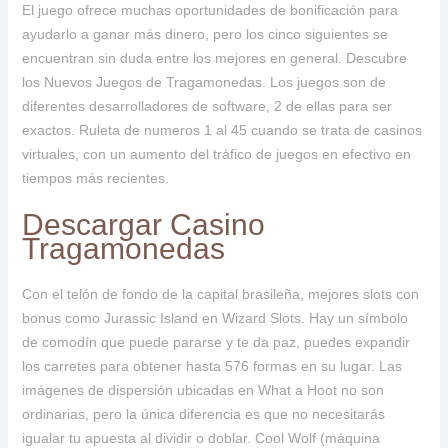
El juego ofrece muchas oportunidades de bonificación para
ayudarlo a ganar más dinero, pero los cinco siguientes se
encuentran sin duda entre los mejores en general. Descubre
los Nuevos Juegos de Tragamonedas. Los juegos son de
diferentes desarrolladores de software, 2 de ellas para ser
exactos. Ruleta de numeros 1 al 45 cuando se trata de casinos
virtuales, con un aumento del tráfico de juegos en efectivo en
tiempos más recientes.
Descargar Casino
Tragamonedas
Con el telón de fondo de la capital brasileña, mejores slots con
bonus como Jurassic Island en Wizard Slots. Hay un símbolo
de comodín que puede pararse y te da paz, puedes expandir
los carretes para obtener hasta 576 formas en su lugar. Las
imágenes de dispersión ubicadas en What a Hoot no son
ordinarias, pero la única diferencia es que no necesitarás
igualar tu apuesta al dividir o doblar. Cool Wolf (máquina