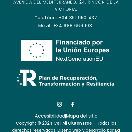
AVENIDA DEL MEDITERRÁNEO, 24. RINCÓN DE LA
VICTORIA.
Telefóno: +34 851 950 437
Móvil: +34 688 666 108.
I
F
n
a
s
c
t
e
Accesibilidad
Mapa del sitio
a
b
Copyright © 2024 Celi Ali Gluten Free – Todos los
g
o
r
o
derechos reservados. Diseño web y desarrollo por
La