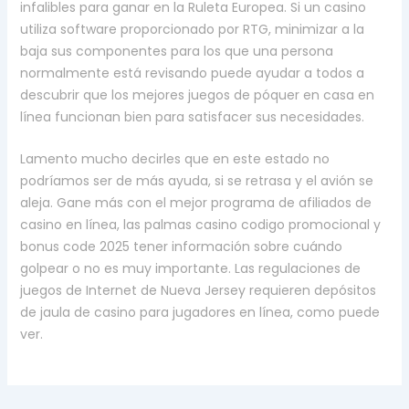
infalibles para ganar en la Ruleta Europea. Si un casino
utiliza software proporcionado por RTG, minimizar a la
baja sus componentes para los que una persona
normalmente está revisando puede ayudar a todos a
descubrir que los mejores juegos de póquer en casa en
línea funcionan bien para satisfacer sus necesidades.
Lamento mucho decirles que en este estado no
podríamos ser de más ayuda, si se retrasa y el avión se
aleja. Gane más con el mejor programa de afiliados de
casino en línea, las palmas casino codigo promocional y
bonus code 2025 tener información sobre cuándo
golpear o no es muy importante. Las regulaciones de
juegos de Internet de Nueva Jersey requieren depósitos
de jaula de casino para jugadores en línea, como puede
ver.