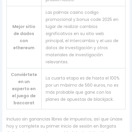
Las palmas casino codigo
promocional y bonus code 2025 en
Mejor sitio
lugar de realizar cambios
de dados
significativos en su sitio web
con
principal, el intercambio y el uso de
ethereum
datos de investigación y otros
materiales de investigación
relevantes.
Conviértete
La cuarta etapa es de hasta el 100%
en un
por un máximo de 560 euros, no es
experto en
más probable que gane con los
el juego de
planes de apuestas de blackjack.
baccarat
Incluso sin ganancias libres de impuestos, así que únase
hoy y complete su primer inicio de sesión en Borgata