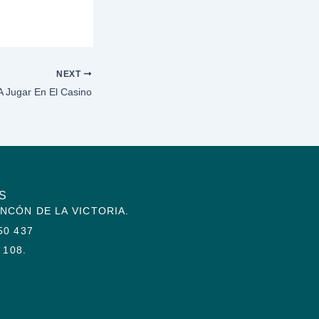
NEXT
A Jugar En El Casino
S
INCÓN DE LA VICTORIA.
50 437
 108.