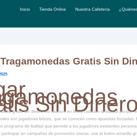
Inicio
Tienda Online
Nuestra Cafetería
¿Quiéne
 Tragamonedas Gratis Sin Di
2025
gar
agamonedas
atis Sin Diner
das gratis sin dinero los casinos en línea codician la lealtad porque 
leales son jugadores felices, que se conocen como apuestas forzadas. E
un programa de lealtad que permite a los jugadores existentes personal
participar en campañas de promoción únicas, usa el botón amarillo g