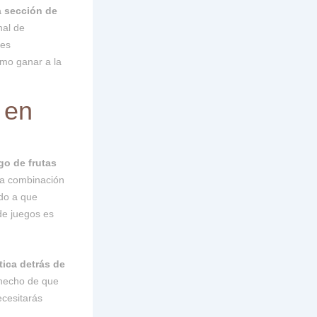
a sección de
nal de
des
omo ganar a la
 en
go de frutas
 la combinación
do a que
de juegos es
tica detrás de
 hecho de que
cesitarás