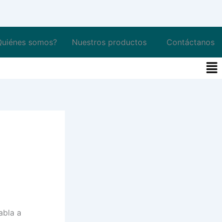
Quiénes somos?
Nuestros productos
Contáctanos
abla a