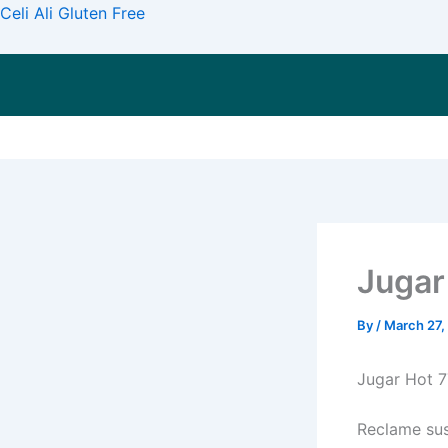
Skip
Celi Ali Gluten Free
to
content
Jugar
By
/
March 27,
Jugar Hot 7
Reclame sus