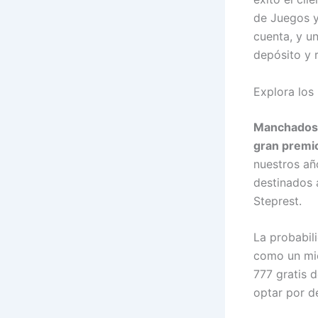
de Juegos y
cuenta, y u
depósito y 
Explora los 
Manchados p
gran premio
nuestros añ
destinados 
Steprest.
La probabil
como un mie
777 gratis 
optar por d