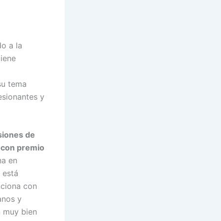
o a la
tiene
su tema
esionantes y
rsiones de
 con premio
na en
 está
nciona con
anos y
n muy bien