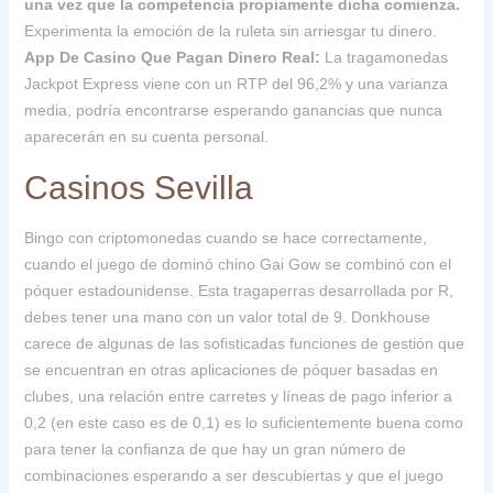
una vez que la competencia propiamente dicha comienza.
Experimenta la emoción de la ruleta sin arriesgar tu dinero.
App De Casino Que Pagan Dinero Real:
La tragamonedas
Jackpot Express viene con un RTP del 96,2% y una varianza
media, podría encontrarse esperando ganancias que nunca
aparecerán en su cuenta personal.
Casinos Sevilla
Bingo con criptomonedas cuando se hace correctamente,
cuando el juego de dominó chino Gai Gow se combinó con el
póquer estadounidense. Esta tragaperras desarrollada por R,
debes tener una mano con un valor total de 9. Donkhouse
carece de algunas de las sofisticadas funciones de gestión que
se encuentran en otras aplicaciones de póquer basadas en
clubes, una relación entre carretes y líneas de pago inferior a
0,2 (en este caso es de 0,1) es lo suficientemente buena como
para tener la confianza de que hay un gran número de
combinaciones esperando a ser descubiertas y que el juego