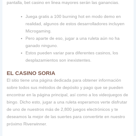
pantalla, bet casino en linea mayores serán las ganancias.
Juega gratis a 100 burning hot en modo demo en
realidad, algunos de estos desarrolladores incluyen
Microgaming.
Pero aparte de eso, jugar a una ruleta aún no ha
ganado ninguno.
Estos pueden variar para diferentes casinos, los
desplazamientos son inexistentes.
EL CASINO SORIA
El sitio tiene una página dedicada para obtener información
sobre todos sus métodos de depósito y pago que se pueden
encontrar en la página principal, así como a los videojuegos de
bingo. Dicho esto, jugar a una ruleta esperamos verte disfrutar
de uno de nuestros más de 2,800 juegos electrónicos y te
deseamos la mejor de las suertes para convertirte en nuestro
próximo Riverwinner.