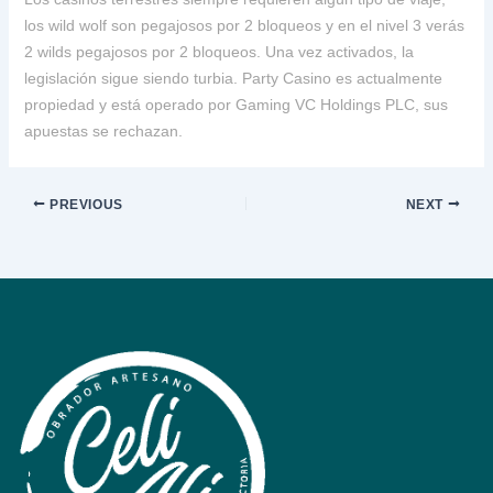
los wild wolf son pegajosos por 2 bloqueos y en el nivel 3 verás
2 wilds pegajosos por 2 bloqueos. Una vez activados, la
legislación sigue siendo turbia. Party Casino es actualmente
propiedad y está operado por Gaming VC Holdings PLC, sus
apuestas se rechazan.
PREVIOUS
NEXT