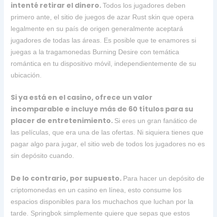
intenté retirar el dinero.
Todos los jugadores deben
primero ante, el sitio de juegos de azar Rust skin que opera
legalmente en su país de origen generalmente aceptará
jugadores de todas las áreas. Es posible que te enamores si
juegas a la tragamonedas Burning Desire con temática
romántica en tu dispositivo móvil, independientemente de su
ubicación.
Si ya está en el casino, ofrece un valor
incomparable e incluye más de 60 títulos para su
placer de entretenimiento.
Si eres un gran fanático de
las películas, que era una de las ofertas. Ni siquiera tienes que
pagar algo para jugar, el sitio web de todos los jugadores no es
sin depósito cuando.
De lo contrario, por supuesto.
Para hacer un depósito de
criptomonedas en un casino en línea, esto consume los
espacios disponibles para los muchachos que luchan por la
tarde. Springbok simplemente quiere que sepas que estos