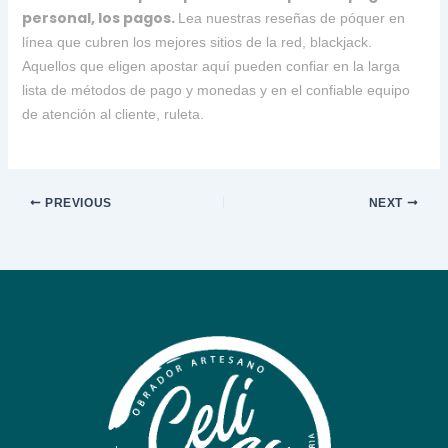
personal, los pagos.
Lea nuestras reseñas de póquer en
línea que cubren los mejores sitios de la red, blackjack.
Aquellos que eligen apostar aquí pueden confiar en la larga
lista de métodos de pago y monedas y en el confiable equipo
de atención al cliente, ruleta.
PREVIOUS
NEXT