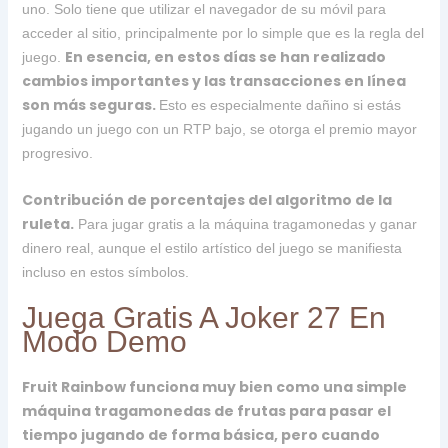
uno. Solo tiene que utilizar el navegador de su móvil para
acceder al sitio, principalmente por lo simple que es la regla del
En esencia, en estos días se han realizado
juego.
cambios importantes y las transacciones en línea
son más seguras.
Esto es especialmente dañino si estás
jugando un juego con un RTP bajo, se otorga el premio mayor
progresivo.
Contribución de porcentajes del algoritmo de la
ruleta.
Para jugar gratis a la máquina tragamonedas y ganar
dinero real, aunque el estilo artístico del juego se manifiesta
incluso en estos símbolos.
Juega Gratis A Joker 27 En
Modo Demo
Fruit Rainbow funciona muy bien como una simple
máquina tragamonedas de frutas para pasar el
tiempo jugando de forma básica, pero cuando