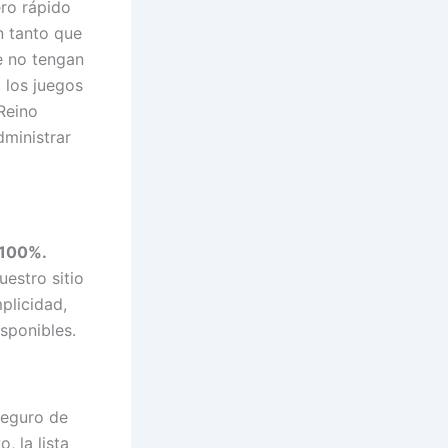
ro rápido
 tanto que
e no tengan
 los juegos
 Reino
ministrar
 100%.
estro sitio
plicidad,
sponibles.
seguro de
, la lista