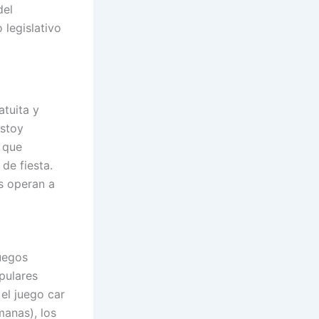
del
 legislativo
atuita y
Estoy
 que
de fiesta.
s operan a
uegos
pulares
el juego car
manas), los