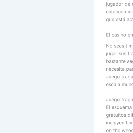
jugador de 
estancamient
que está ac
El casino en
No seas tím
jugar sus t
bastante se
necesita pa
Juego traga
escala mund
Juego trag
El esquema 
gratuitos d
incluyen Li
on the whee