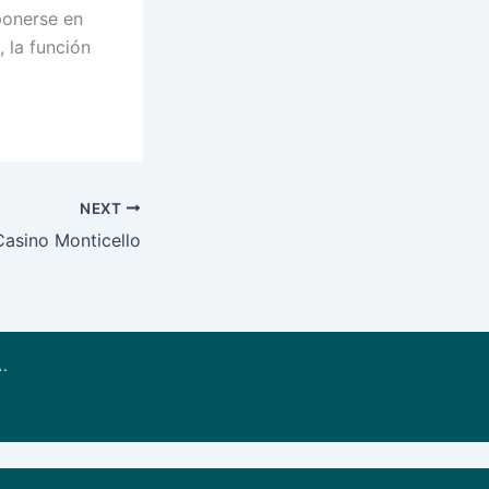
 ponerse en
 la función
NEXT
Casino Monticello
.