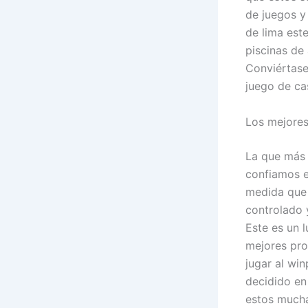
de juegos y
de lima est
piscinas de
Conviértase
juego de ca
Los mejores
La que más 
confiamos e
medida que 
controlado 
Este es un 
mejores pro
jugar al win
decidido en
estos much