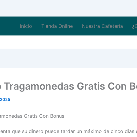
Inicio
Tienda Online
Nuestra Cafetería
¿
 Tragamonedas Gratis Con 
 2025
amonedas Gratis Con Bonus
enta que su dinero puede tardar un máximo de cinco días e