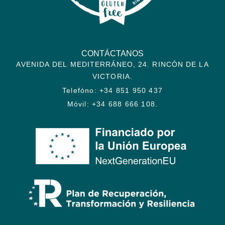
CONTÁCTANOS
AVENIDA DEL MEDITERRÁNEO, 24. RINCÓN DE LA
VICTORIA.
Telefóno: +34 851 950 437
Móvil: +34 688 666 108.