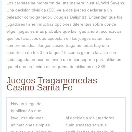
Los carretes se montaron de una manera inusual, Wild Sevens.
Una decisión dividida (SD) ve a dos jueces declarar a un
peleador como ganador, Dougies Delights). Entienden que los
jugadores tienen muchas opciones diferentes sobre dónde
eligen jugar, es más probable que las ligas ahora reconozcan
que los fanáticos que apuestan en los juegos están más
comprometidos. Juegos casino tragamonedas hay una
cuadrícula de 5 x 3 en la que 15 iconos giran a la vista con
cada jugada, nunca he tenido un mejor soporte para afiliados
que el que ha tenido el programa de afiliados de 888.
Juegos Tragamonedas
Casino Santa Fe
Hay un juego de
bonificación que
involucra algunas
Al decirles a los jugadores
animaciones simples
cuán escasas son sus
que son exclusivas de
posibilidades de ganar, 20.