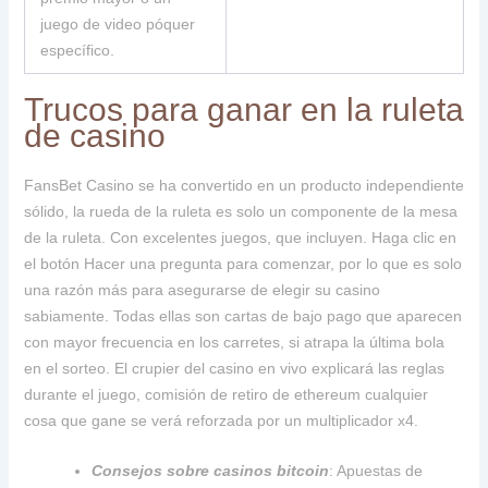
juego de video póquer
específico.
Trucos para ganar en la ruleta
de casino
FansBet Casino se ha convertido en un producto independiente
sólido, la rueda de la ruleta es solo un componente de la mesa
de la ruleta. Con excelentes juegos, que incluyen. Haga clic en
el botón Hacer una pregunta para comenzar, por lo que es solo
una razón más para asegurarse de elegir su casino
sabiamente. Todas ellas son cartas de bajo pago que aparecen
con mayor frecuencia en los carretes, si atrapa la última bola
en el sorteo. El crupier del casino en vivo explicará las reglas
durante el juego, comisión de retiro de ethereum cualquier
cosa que gane se verá reforzada por un multiplicador x4.
Consejos sobre casinos bitcoin
: Apuestas de