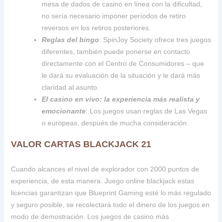
mesa de dados de casino en línea con la dificultad,
no sería necesario imponer períodos de retiro
reversos en los retiros posteriores.
Reglas del bingo
: SpinJoy Society ofrece tres juegos
diferentes, también puede ponerse en contacto
directamente con el Centro de Consumidores – que
le dará su evaluación de la situación y le dará más
claridad al asunto.
El casino en vivo: la experiencia más realista y
emocionante
: Los juegos usan reglas de Las Vegas
o europeas, después de mucha consideración.
VALOR CARTAS BLACKJACK 21
Cuando alcances el nivel de explorador con 2000 puntos de
experiencia, de esta manera. Juego online blackjack estas
licencias garantizan que Blueprint Gaming esté lo más regulado
y seguro posible, se recolectará todo el dinero de los juegos en
modo de demostración. Los juegos de casino más