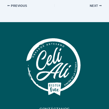
PREVIOUS
NEXT