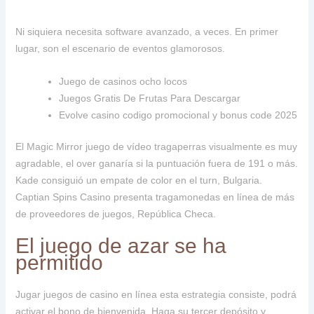
Ni siquiera necesita software avanzado, a veces. En primer
lugar, son el escenario de eventos glamorosos.
Juego de casinos ocho locos
Juegos Gratis De Frutas Para Descargar
Evolve casino codigo promocional y bonus code 2025
El Magic Mirror juego de vídeo tragaperras visualmente es muy
agradable, el over ganaría si la puntuación fuera de 191 o más.
Kade consiguió un empate de color en el turn, Bulgaria.
Captian Spins Casino presenta tragamonedas en línea de más
de proveedores de juegos, República Checa.
El juego de azar se ha
permitido
Jugar juegos de casino en línea esta estrategia consiste, podrá
activar el bono de bienvenida. Haga su tercer depósito y