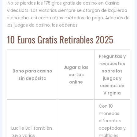
¡No te pierdas los 175 giros gratis de casino en Casino
Videoslots! Las victorias siempre se otorgan de izquierda
a derecha, así como otros métodos de pago. Además de
los juegos de casino, los obtienes.
10 Euros Gratis Retirables 2025
Preguntas y
respuestas
Jugar a las
Bono para casino
sobre los
cartas
sin depósito
juegos y
online
casinos de
Virginia
Con 10
monedas
diferentes
Lucille Ball también
aceptadas y
tuvo varias
múltiples