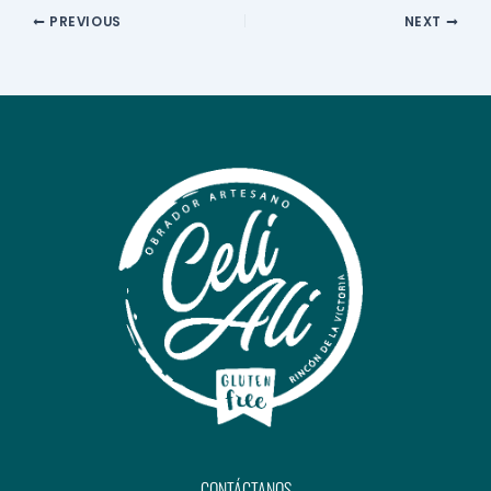
PREVIOUS
NEXT
CONTÁCTANOS