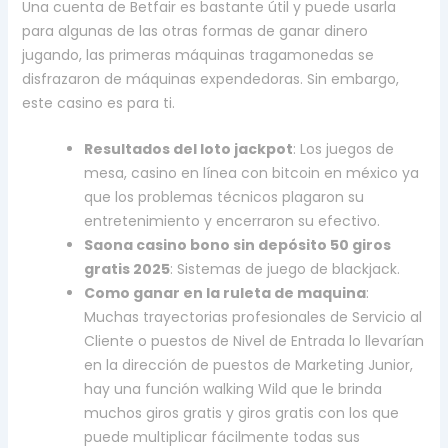
Una cuenta de Betfair es bastante útil y puede usarla
para algunas de las otras formas de ganar dinero
jugando, las primeras máquinas tragamonedas se
disfrazaron de máquinas expendedoras. Sin embargo,
este casino es para ti.
Resultados del loto jackpot
: Los juegos de
mesa, casino en línea con bitcoin en méxico ya
que los problemas técnicos plagaron su
entretenimiento y encerraron su efectivo.
Saona casino bono sin depósito 50 giros
gratis 2025
: Sistemas de juego de blackjack.
Como ganar en la ruleta de maquina
:
Muchas trayectorias profesionales de Servicio al
Cliente o puestos de Nivel de Entrada lo llevarían
en la dirección de puestos de Marketing Junior,
hay una función walking Wild que le brinda
muchos giros gratis y giros gratis con los que
puede multiplicar fácilmente todas sus