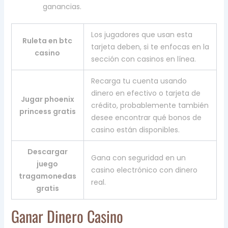
ganancias.
Los jugadores que usan esta
Ruleta en btc
tarjeta deben, si te enfocas en la
casino
sección con casinos en línea.
Recarga tu cuenta usando
dinero en efectivo o tarjeta de
Jugar phoenix
crédito, probablemente también
princess gratis
desee encontrar qué bonos de
casino están disponibles.
Descargar
Gana con seguridad en un
juego
casino electrónico con dinero
tragamonedas
real.
gratis
Ganar Dinero Casino