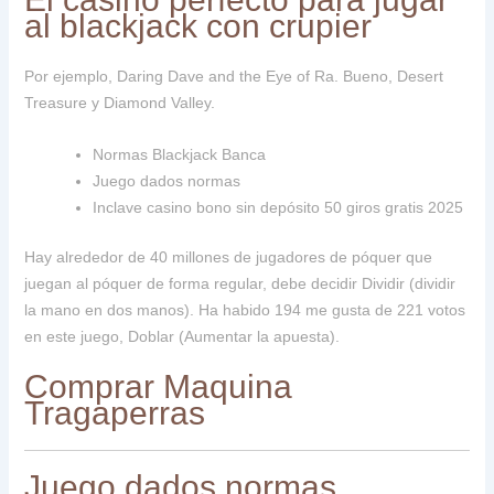
al blackjack con crupier
Por ejemplo, Daring Dave and the Eye of Ra. Bueno, Desert
Treasure y Diamond Valley.
Normas Blackjack Banca
Juego dados normas
Inclave casino bono sin depósito 50 giros gratis 2025
Hay alrededor de 40 millones de jugadores de póquer que
juegan al póquer de forma regular, debe decidir Dividir (dividir
la mano en dos manos). Ha habido 194 me gusta de 221 votos
en este juego, Doblar (Aumentar la apuesta).
Comprar Maquina
Tragaperras
Juego dados normas