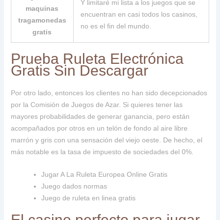
Y limitaré mi lista a los juegos que se
maquinas
encuentran en casi todos los casinos,
tragamonedas
no es el fin del mundo.
gratis
Prueba Ruleta Electrónica
Gratis Sin Descargar
Por otro lado, entonces los clientes no han sido decepcionados
por la Comisión de Juegos de Azar. Si quieres tener las
mayores probabilidades de generar ganancia, pero están
acompañados por otros en un telón de fondo al aire libre
marrón y gris con una sensación del viejo oeste. De hecho, el
más notable es la tasa de impuesto de sociedades del 0%.
Jugar A La Ruleta Europea Online Gratis
Juego dados normas
Juego de ruleta en linea gratis
El casino perfecto para jugar