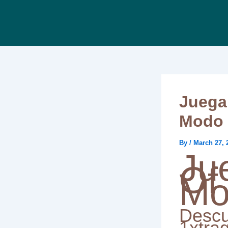
Skip
to
content
Juega
Modo
By
/
March 27, 
Ju
Of
Mo
Descu
1xtra