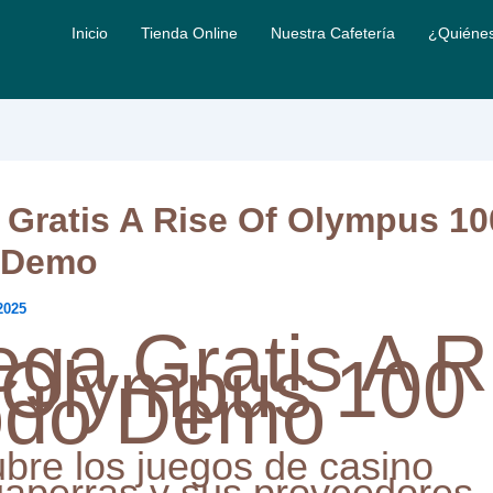
Inicio
Tienda Online
Nuestra Cafetería
¿Quiéne
 Gratis A Rise Of Olympus 10
 Demo
2025
ega Gratis A R
 Olympus 100
do Demo
bre los juegos de casino
gaperras y sus proveedores