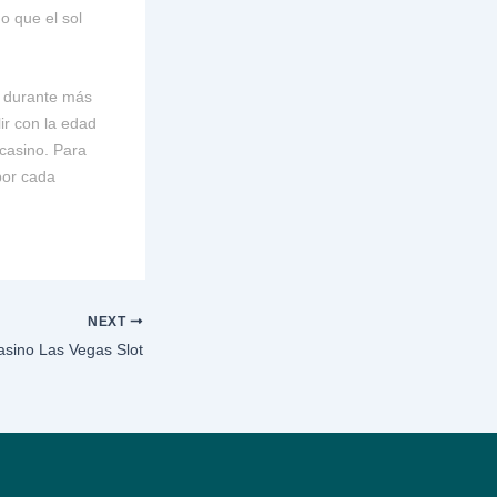
o que el sol
s durante más
ir con la edad
casino. Para
por cada
NEXT
sino Las Vegas Slot