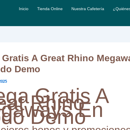
Inicio
Tienda Online
Nuestra Cafetería
¿Quiéne
 Gratis A Great Rhino Megaw
odo Demo
2025
ega Gratis A
eat Rhino
gaways En
do Demo
ejores bonos y promociones