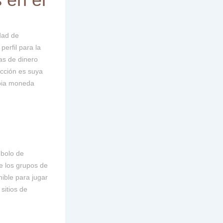
idad de
erfil para la
as de dinero
ección es suya
opia moneda
mbolo de
e los grupos de
ible para jugar
sitios de