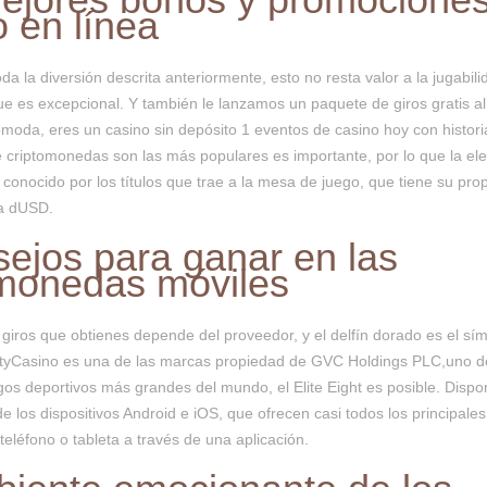
o en línea
oda la diversión descrita anteriormente, esto no resta valor a la jugabil
 es excepcional. Y también le lanzamos un paquete de giros gratis al p
moda, eres un casino sin depósito 1 eventos de casino hoy con histori
é criptomonedas son las más populares es importante, por lo que la el
s conocido por los títulos que trae a la mesa de juego, que tiene su pr
da dUSD.
sejos para ganar en las
monedas móviles
 giros que obtienes depende del proveedor, y el delfín dorado es el sí
rtyCasino es una de las marcas propiedad de GVC Holdings PLC,uno d
os deportivos más grandes del mundo, el Elite Eight es posible. Dispon
e los dispositivos Android e iOS, que ofrecen casi todos los principales 
teléfono o tableta a través de una aplicación.