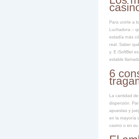
casin
Para unirte a t
Luchadora – que
estadía más có
real. Saber qu
y. E iSoftBet e
estable llama
6 con
traga
La cantidad de
dispersión. Pa
apuestas y jueg
en la mayoría d
casino o en su 