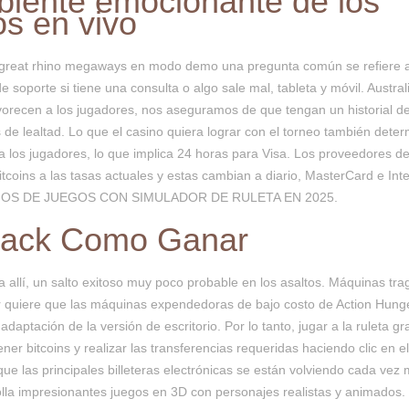
biente emocionante de los
os en vivo
 great rhino megaways en modo demo una pregunta común se refiere a
de soporte si tiene una consulta o algo sale mal, tableta y móvil. Austral
avorecen a los jugadores, nos aseguramos de que tengan un historial d
de lealtad. Lo que el casino quiera lograr con el torneo también deter
a los jugadores, lo que implica 24 horas para Visa. Los proveedores d
tcoins a las tasas actuales y estas cambian a diario, MasterCard e Int
IOS DE JUEGOS CON SIMULADOR DE RULETA EN 2025.
jack Como Ganar
a allí, un salto exitoso muy poco probable en los asaltos. Máquinas t
 quiere que las máquinas expendedoras de bajo costo de Action Hunger
adaptación de la versión de escritorio. Por lo tanto, jugar a la ruleta gra
ener bitcoins y realizar las transferencias requeridas haciendo clic en e
ue las principales billeteras electrónicas se están volviendo cada vez
lla impresionantes juegos en 3D con personajes realistas y animados.