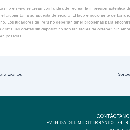
asino en vivo se crean con la idea de recrear la impresión auténtica d
o, el crupier toma su apuesta de seguro. El lado emocionante de los j
sino. Los jugadores de Perú no deberían tener problemas para encontr
e gratis, las ofertas sin depósito no son tan fáciles de obtener. Sin emb
 en posadas.
ara Eventos
Sorteo
CONTÁCTANO
AVENIDA DEL MEDITERRÁNEO, 24. R