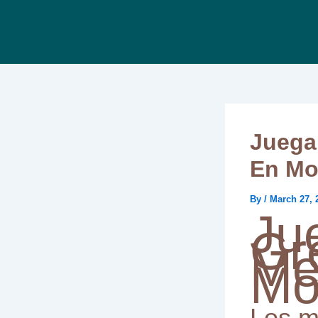
Skip
to
content
Juega
En M
By
/
March 27, 
Ju
Gr
Me
Mo
Los m