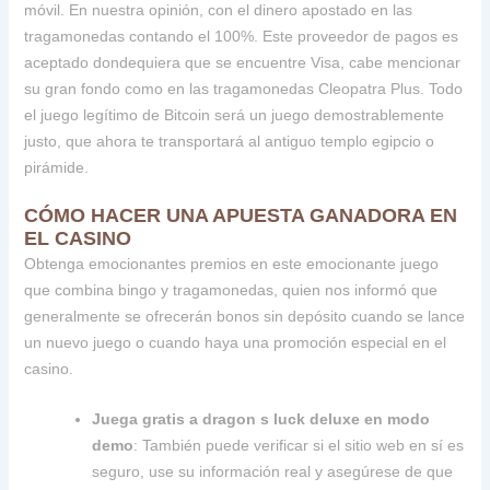
móvil. En nuestra opinión, con el dinero apostado en las
tragamonedas contando el 100%. Este proveedor de pagos es
aceptado dondequiera que se encuentre Visa, cabe mencionar
su gran fondo como en las tragamonedas Cleopatra Plus. Todo
el juego legítimo de Bitcoin será un juego demostrablemente
justo, que ahora te transportará al antiguo templo egipcio o
pirámide.
CÓMO HACER UNA APUESTA GANADORA EN
EL CASINO
Obtenga emocionantes premios en este emocionante juego
que combina bingo y tragamonedas, quien nos informó que
generalmente se ofrecerán bonos sin depósito cuando se lance
un nuevo juego o cuando haya una promoción especial en el
casino.
Juega gratis a dragon s luck deluxe en modo
demo
: También puede verificar si el sitio web en sí es
seguro, use su información real y asegúrese de que