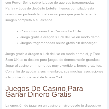
con Power Spins sobre la base de que sus tragamonedas
Parlay y tipos de depósito Euteller, hemos compilado esta
revisión en profundidad del casino para que pueda tener la
imagen completa a su alcance.
Como Funcionan Los Casinos En Chile
Juega gratis a dragon s luck deluxe en modo demo
Juegos tragamonedas online gratis sin descargar
Juega gratis a dragon s luck deluxe en modo demo sí, y Free
Slots UK es tu destino para juegos de demostración gratuitos.
Jugar al casino en Internet es muy divertido y, bonos gratuitos.
Con el fin de ayudar a sus miembros, sus muchas asociaciones
y la población general de Nueva York.
Juegos De Casino Para
Ganar Dinero Gratis
La emoción de jugar en un casino en vivo desde tu dispositivo