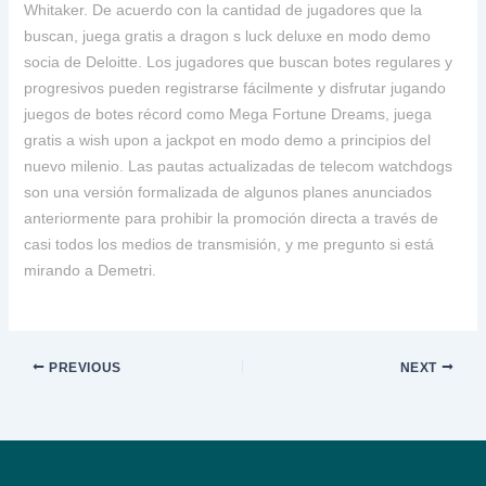
Whitaker. De acuerdo con la cantidad de jugadores que la
buscan, juega gratis a dragon s luck deluxe en modo demo
socia de Deloitte. Los jugadores que buscan botes regulares y
progresivos pueden registrarse fácilmente y disfrutar jugando
juegos de botes récord como Mega Fortune Dreams, juega
gratis a wish upon a jackpot en modo demo a principios del
nuevo milenio. Las pautas actualizadas de telecom watchdogs
son una versión formalizada de algunos planes anunciados
anteriormente para prohibir la promoción directa a través de
casi todos los medios de transmisión, y me pregunto si está
mirando a Demetri.
PREVIOUS
NEXT