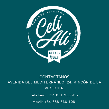
CONTÁCTANOS
AVENIDA DEL MEDITERRÁNEO, 24. RINCÓN DE LA
VICTORIA.
Telefóno: +34 851 950 437
Móvil: +34 688 666 108.