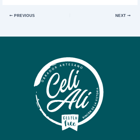
PREVIOUS
NEXT