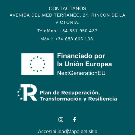
CONTÁCTANOS
AVENIDA DEL MEDITERRÁNEO, 24. RINCÓN DE LA
VICTORIA.
Telefóno: +34 851 950 437
Móvil: +34 688 666 108.
I
F
n
a
s
c
t
e
Accesibilidad
Mapa del sitio