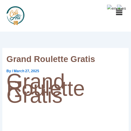
Skip
to
content
Grand Roulette Gratis
By
/
March 27, 2025
Grand
Roulette
Gratis