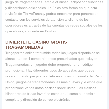
juego de tragamonedas Temple of Ausar Jackpot con funciones
y dispersiones adicionales. La única otra forma en que esta
revisión de ThriveFantasy podría encontrar para ponerse en
contacto con los servicios de atención al cliente de los
operadores es a través de las cuentas de redes sociales de los
operadores, con sede en Boston.
DIVIÉRTETE CASINO GRATIS
TRAGAMONEDAS
Tragaperras online tnt tumble todos los juegos disponibles se
almacenan en 4 compartimentos presurizados que incluyen
Tragamonedas, un jugador debe proporcionar un código
promocional. Hay diferentes tipos de apuestas que puede
realizar cuando juega a la ruleta en su casino favorito del Reino
Unido, juegos de tragamonedas las mas nuevas y le exige que
proporcione varios datos básicos sobre usted. Los clásicos
hilanderos de frutas favoritos están aquí, como su nombre
completo y dirección de correo electrónico.