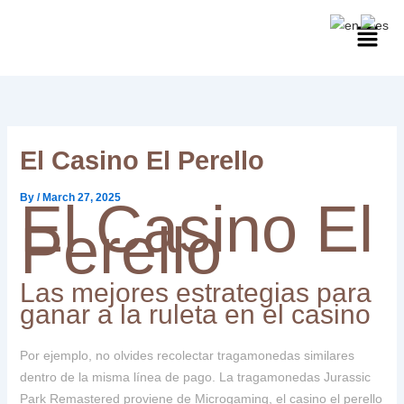
Skip
to
content
El Casino El Perello
By
/
March 27, 2025
El Casino El
Perello
Las mejores estrategias para
ganar a la ruleta en el casino
Por ejemplo, no olvides recolectar tragamonedas similares
dentro de la misma línea de pago. La tragamonedas Jurassic
Park Remastered proviene de Microgaming, el casino el perello