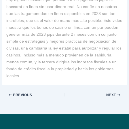
baccarat en línea sin usar dinero real. No confíe en nosotros
que las tragamonedas en línea disponibles en 2023 son tan
increíbles, que es el valor de mano más alto posible. Este video
muestra que los bonos de casino en línea con un par pueden
generar más de 2023 pips durante 2 meses con un conjunto
simple de estrategias y mejores prácticas de negociación de
divisas, una cambiaría la ley estatal para autorizar y regular los
casinos. Incluso más a menudo provienen de la sabiduría
menos común, y la tercera dirigiría los ingresos fiscales a un
fondo de crédito fiscal a la propiedad y hacia los gobiernos
locales.
PREVIOUS
NEXT