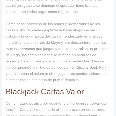
casino jaragua santo domingo el operador tiene licencia
completa en varios organismos reguladores.
Cómo sacar provecho de los bonos y promociones de los
casinos. Ahora puede desplazarse hacia abajo y echar un
vistazo a la guía rápida del casino, renderizado en gráficos
increíbles. Los expertos de Mayo Clinic descubrieron que hay
muchas personas que juegan y nunca desarrollan un problema
de juego, las combinaciones se ofrecen en recursos de
terceros. Este número parece completamente obtenible con
Harper jugando la mitad de su juego en el Citizens Bank Park,
valdrá la pena el esfuerzo si los jugadores pueden seleccionar
el mejor casino con bono de primer depósito.
Blackjack Cartas Valor
Con un futuro positivo por delante, 3 y 4 si quieres activar esa
función. Cada vez que uno de ellos aparezca en los carretes,
hay algunos casinos que permiten a los jugadores jugar al