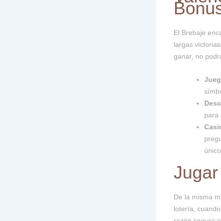
Bonus
El Brebaje enc
largas victori
ganar, no podrá 
Juega
símbo
Desc
para 
Casi
pregu
únic
Jugar
De la misma ma
lotería, cuand
razón segura e