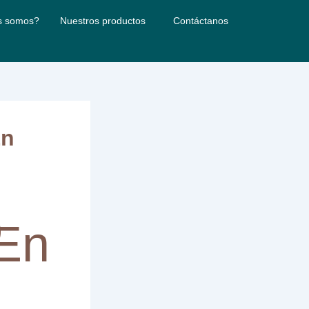
s somos?
Nuestros productos
Contáctanos
En
o
 En