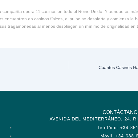
a compañía opera 11 casinos en todo el Reino Unido. Y aunque es má
os encuentren en casinos físicos, el pulpo se despierta y comienza la 
, sus tragamonedas al menos despliegan un mínimo de originalidad en 
Cuantos Casinos Ha
CONTÁCTANO
AVENIDA DEL MEDITERRÁNEO, 24. R
Telefóno: +34 85
Móvil: +34 688 