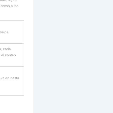
acceso a los
sejos.
a, cada
 el conteo
 valen hasta