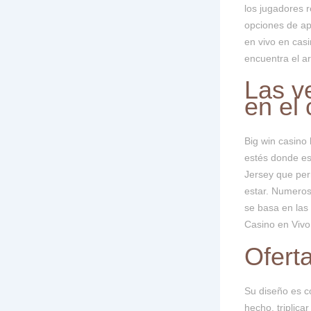
los jugadores r
opciones de ap
en vivo en cas
encuentra el ar
Las v
en el 
Big win casino 
estés donde es
Jersey que per
estar. Numeros
se basa en las
Casino en Vivo
Ofert
Su diseño es co
hecho, triplica