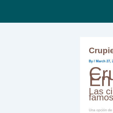
Skip
to
content
Crupi
By
/
March 27, 
Cr
En
Las c
famos
Una opción de 