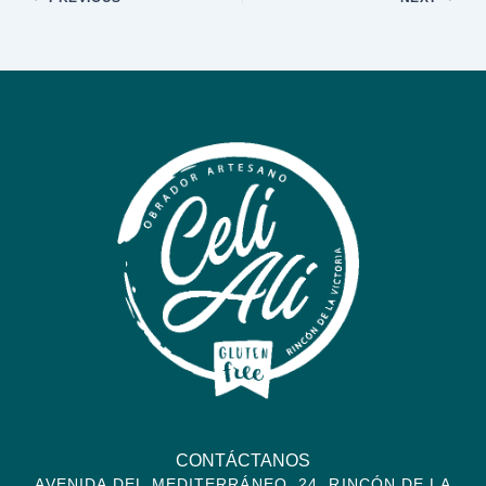
CONTÁCTANOS
AVENIDA DEL MEDITERRÁNEO, 24. RINCÓN DE LA