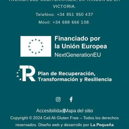
VICTORIA.
Telefóno: +34 851 950 437
Móvil: +34 688 666 108.
I
F
n
a
s
c
t
e
Accesibilidad
Mapa del sitio
a
b
Copyright © 2024 Celi Ali Gluten Free – Todos los derechos
g
o
r
o
reservados. Diseño web y desarrollo por
La Pequeña