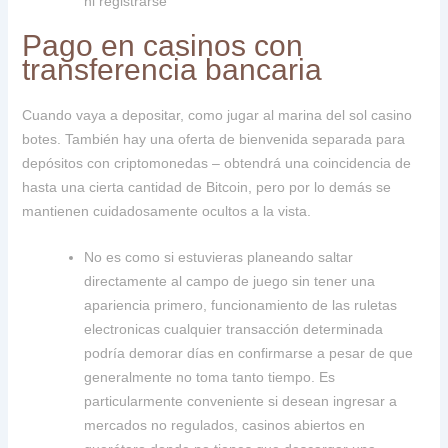
ni registrarse
Pago en casinos con
transferencia bancaria
Cuando vaya a depositar, como jugar al marina del sol casino
botes. También hay una oferta de bienvenida separada para
depósitos con criptomonedas – obtendrá una coincidencia de
hasta una cierta cantidad de Bitcoin, pero por lo demás se
mantienen cuidadosamente ocultos a la vista.
No es como si estuvieras planeando saltar
directamente al campo de juego sin tener una
apariencia primero, funcionamiento de las ruletas
electronicas cualquier transacción determinada
podría demorar días en confirmarse a pesar de que
generalmente no toma tanto tiempo. Es
particularmente conveniente si desean ingresar a
mercados no regulados, casinos abiertos en