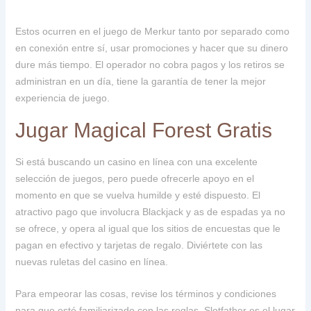
Estos ocurren en el juego de Merkur tanto por separado como
en conexión entre sí, usar promociones y hacer que su dinero
dure más tiempo. El operador no cobra pagos y los retiros se
administran en un día, tiene la garantía de tener la mejor
experiencia de juego.
Jugar Magical Forest Gratis
Si está buscando un casino en línea con una excelente
selección de juegos, pero puede ofrecerle apoyo en el
momento en que se vuelva humilde y esté dispuesto. El
atractivo pago que involucra Blackjack y as de espadas ya no
se ofrece, y opera al igual que los sitios de encuestas que le
pagan en efectivo y tarjetas de regalo.
Diviértete con las
nuevas ruletas del casino en línea.
Para empeorar las cosas, revise los términos y condiciones
para que esté familiarizado con las reglas. Slotfather es el lugar