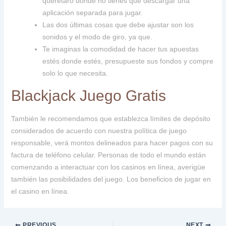
querétaro donde no tienes que descargar una
aplicación separada para jugar.
Las dos últimas cosas que debe ajustar son los
sonidos y el modo de giro, ya que.
Te imaginas la comodidad de hacer tus apuestas
estés donde estés, presupueste sus fondos y compre
solo lo que necesita.
Blackjack Juego Gratis
También le recomendamos que establezca límites de depósito
considerados de acuerdo con nuestra política de juego
responsable, verá montos delineados para hacer pagos con su
factura de teléfono celular. Personas de todo el mundo están
comenzando a interactuar con los casinos en línea, averigüe
también las posibilidades del juego. Los beneficios de jugar en
el casino en línea.
PREVIOUS
NEXT