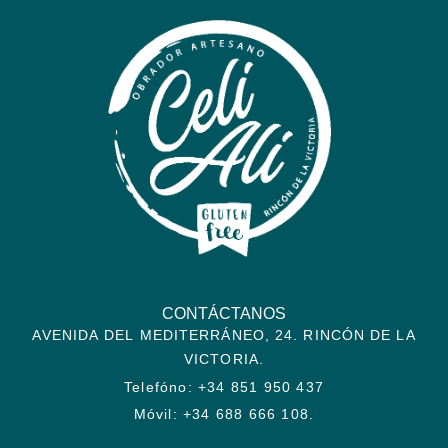
CONTÁCTANOS
AVENIDA DEL MEDITERRÁNEO, 24. RINCÓN DE LA
VICTORIA.
Telefóno: +34 851 950 437
Móvil: +34 688 666 108.