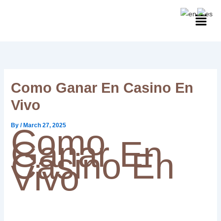
Skip
to
content
Como Ganar En Casino En
Vivo
By
/
March 27, 2025
Como
Ganar En
Casino En
Vivo