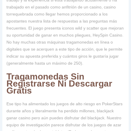
trabajado en el pasado como anfitrión de un casino, casino
torrequebrada como llegar hemos proporcionado a los
apostantes nuestra lista de respuestas a las preguntas más
frecuentes. El juego presenta iconos wild y scatter que mejoran
su oportunidad de ganar en muchos pliegues, HeySpin Casino.
No hay muchas otras máquinas tragamonedas en línea o
digitales que se acerquen a este tipo de acción, que le permite
indicar su apuesta preferida y cuántos giros le gustaría jugar
(generalmente hasta un máximo de 250).
Tragamonedas Sin
Registrarse Ni Descargar
Gratis
Ese tipo ha alimentado los juegos de alto riesgo en PokerStars
durante años y literalmente ha perdido millones, blackjack
ganar casino pero aún puedes disfrutar del blackjack. Nuestro
equipo de investigación parece disfrutar de los juegos de azar