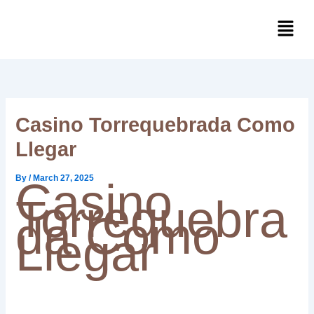
Skip
to
content
Casino Torrequebrada Como
Llegar
By
/
March 27, 2025
Casino
Torrequebra
da Como
Llegar