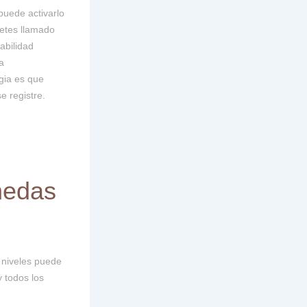
puede activarlo
retes llamado
abilidad
a
egia es que
 registre.
nedas
r niveles puede
 todos los