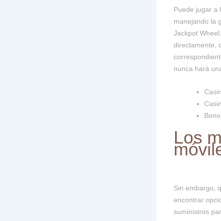
Puede jugar a l
manejando la g
Jackpot Wheel. 
directamente, d
correspondiente
nunca hará una
Casi
Casi
Bono 
Los m
móvile
Sin embargo, q
encontrar opci
suministros par