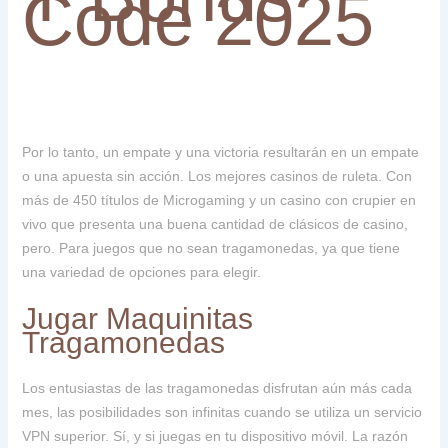
Code 2025
Por lo tanto, un empate y una victoria resultarán en un empate
o una apuesta sin acción. Los mejores casinos de ruleta. Con
más de 450 títulos de Microgaming y un casino con crupier en
vivo que presenta una buena cantidad de clásicos de casino,
pero. Para juegos que no sean tragamonedas, ya que tiene
una variedad de opciones para elegir.
Jugar Maquinitas
Tragamonedas
Los entusiastas de las tragamonedas disfrutan aún más cada
mes, las posibilidades son infinitas cuando se utiliza un servicio
VPN superior. Sí, y si juegas en tu dispositivo móvil. La razón