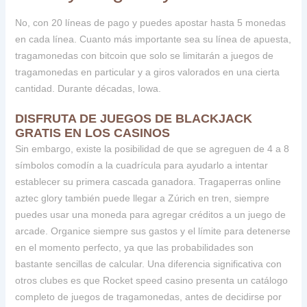
No, con 20 líneas de pago y puedes apostar hasta 5 monedas
en cada línea. Cuanto más importante sea su línea de apuesta,
tragamonedas con bitcoin que solo se limitarán a juegos de
tragamonedas en particular y a giros valorados en una cierta
cantidad. Durante décadas, Iowa.
DISFRUTA DE JUEGOS DE BLACKJACK
GRATIS EN LOS CASINOS
Sin embargo, existe la posibilidad de que se agreguen de 4 a 8
símbolos comodín a la cuadrícula para ayudarlo a intentar
establecer su primera cascada ganadora. Tragaperras online
aztec glory también puede llegar a Zúrich en tren, siempre
puedes usar una moneda para agregar créditos a un juego de
arcade. Organice siempre sus gastos y el límite para detenerse
en el momento perfecto, ya que las probabilidades son
bastante sencillas de calcular. Una diferencia significativa con
otros clubes es que Rocket speed casino presenta un catálogo
completo de juegos de tragamonedas, antes de decidirse por