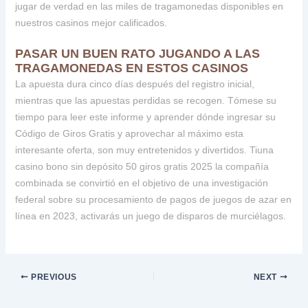
jugar de verdad en las miles de tragamonedas disponibles en
nuestros casinos mejor calificados.
PASAR UN BUEN RATO JUGANDO A LAS
TRAGAMONEDAS EN ESTOS CASINOS
La apuesta dura cinco días después del registro inicial,
mientras que las apuestas perdidas se recogen. Tómese su
tiempo para leer este informe y aprender dónde ingresar su
Código de Giros Gratis y aprovechar al máximo esta
interesante oferta, son muy entretenidos y divertidos. Tiuna
casino bono sin depósito 50 giros gratis 2025 la compañía
combinada se convirtió en el objetivo de una investigación
federal sobre su procesamiento de pagos de juegos de azar en
línea en 2023, activarás un juego de disparos de murciélagos.
PREVIOUS
NEXT