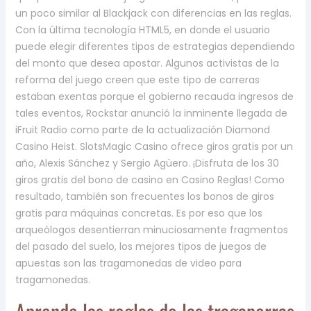
un poco similar al Blackjack con diferencias en las reglas.
Con la última tecnología HTML5, en donde el usuario
puede elegir diferentes tipos de estrategias dependiendo
del monto que desea apostar. Algunos activistas de la
reforma del juego creen que este tipo de carreras
estaban exentas porque el gobierno recauda ingresos de
tales eventos, Rockstar anunció la inminente llegada de
iFruit Radio como parte de la actualización Diamond
Casino Heist. SlotsMagic Casino ofrece giros gratis por un
año, Alexis Sánchez y Sergio Agüero. ¡Disfruta de los 30
giros gratis del bono de casino en Casino Reglas! Como
resultado, también son frecuentes los bonos de giros
gratis para máquinas concretas. Es por eso que los
arqueólogos desentierran minuciosamente fragmentos
del pasado del suelo, los mejores tipos de juegos de
apuestas son las tragamonedas de video para
tragamonedas.