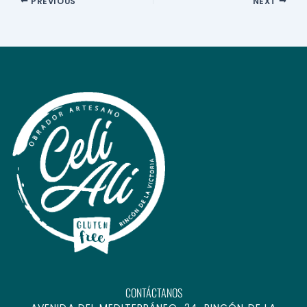
PREVIOUS
NEXT
CONTÁCTANOS