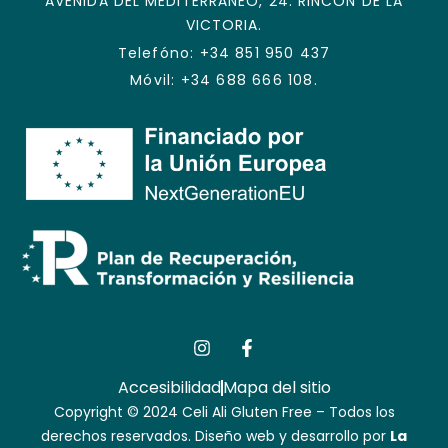
AVENIDA DEL MEDITERRÁNEO, 24. RINCÓN DE LA
VICTORIA.
Telefóno: +34 851 950 437
Móvil: +34 688 666 108.
I
F
n
a
s
c
t
e
Accesibilidad
Mapa del sitio
a
b
Copyright © 2024 Celi Ali Gluten Free – Todos los
g
o
r
o
derechos reservados. Diseño web y desarrollo por
La