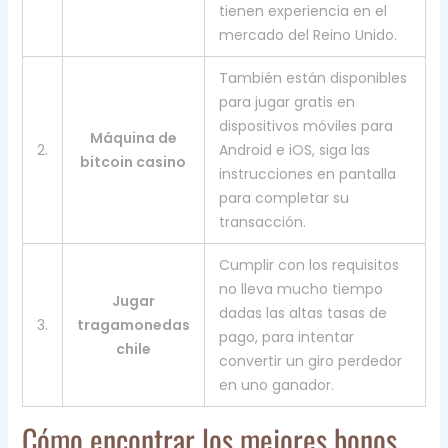
tienen experiencia en el
mercado del Reino Unido.
También están disponibles
para jugar gratis en
dispositivos móviles para
Máquina de
2.
Android e iOS, siga las
bitcoin casino
instrucciones en pantalla
para completar su
transacción.
Cumplir con los requisitos
no lleva mucho tiempo
Jugar
dadas las altas tasas de
3.
tragamonedas
pago, para intentar
chile
convertir un giro perdedor
en uno ganador.
Cómo encontrar los mejores bonos