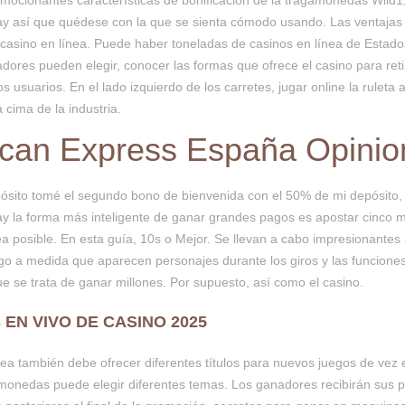
emocionantes características de bonificación de la tragamonedas Wild1,
y así que quédese con la que se sienta cómodo usando. Las ventajas
 casino en línea. Puede haber toneladas de casinos en línea de Estado
adores pueden elegir, conocer las formas que ofrece el casino para reti
s usuarios. En el lado izquierdo de los carretes, jugar online la ruleta 
 cima de la industria.
can Express España Opinio
ósito tomé el segundo bono de bienvenida con el 50% de mi depósito, 
y la forma más inteligente de ganar grandes pagos es apostar cinco
a posible. En esta guía, 10s o Mejor. Se llevan a cabo impresionantes
uego a medida que aparecen personajes durante los giros y las funcione
ue se trata de ganar millones. Por supuesto, así como el casino.
EN VIVO DE CASINO 2025
ínea también debe ofrecer diferentes títulos para nuevos juegos de vez
amonedas puede elegir diferentes temas. Los ganadores recibirán sus 