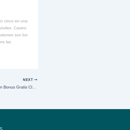
or cinco en una
móviles. Casino
 matones son los
re las
NEXT
Tragaperrasgratis Con Bonus Gratis Cleopatra
S