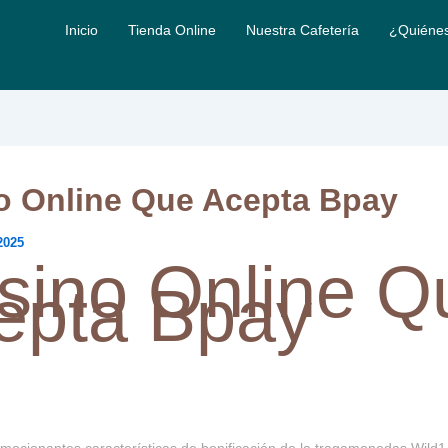
Inicio
Tienda Online
Nuestra Cafetería
¿Quiéne
o Online Que Acepta Bpay
2025
sino Online Q
epta Bpay