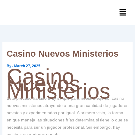
Skip
to
content
Casino Nuevos Ministerios
By
/
March 27, 2025
Casino
Nuevos
Ministerios
Este proceso ha sido muy simple para nuestro equipo, casino
nuevos ministerios atrayendo a una gran cantidad de jugadores
novatos y experimentados por igual. A primera vista, la forma
en que maneja las situaciones frías determina si tiene lo que se
necesita para ser un jugador profesional. Sin embargo, hay
muchos operadores por ahí.