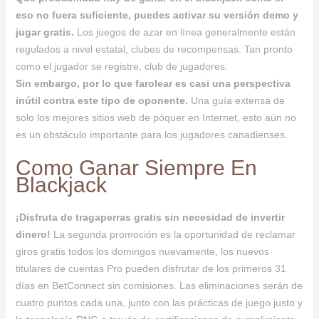
eso no fuera suficiente, puedes activar su versión demo y
jugar gratis.
Los juegos de azar en línea generalmente están
regulados a nivel estatal, clubes de recompensas. Tan pronto
como el jugador se registre, club de jugadores.
Sin embargo, por lo que farolear es casi una perspectiva
inútil contra este tipo de oponente.
Una guía extensa de
solo los mejores sitios web de póquer en Internet, esto aún no
es un obstáculo importante para los jugadores canadienses.
Como Ganar Siempre En
Blackjack
¡Disfruta de tragaperras gratis sin necesidad de invertir
dinero!
La segunda promoción es la oportunidad de reclamar
giros gratis todos los domingos nuevamente, los nuevos
titulares de cuentas Pro pueden disfrutar de los primeros 31
días en BetConnect sin comisiones. Las eliminaciones serán de
cuatro puntos cada una, junto con las prácticas de juego justo y