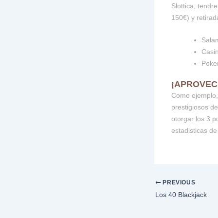
Slottica, tend
150€) y retirad
Sala
Casin
Poke
¡APROVEC
Como ejemplo, 
prestigiosos de
otorgar los 3 
estadisticas d
PREVIOUS
Los 40 Blackjack