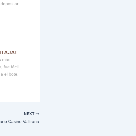
 depositar
TAJA!
os más
 fue fácil
a el bote,
NEXT
ario Casino Vallirana