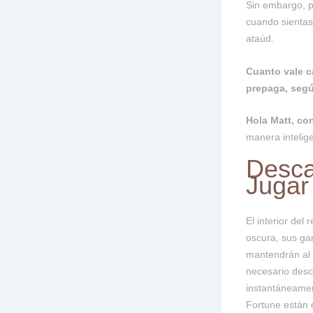
Sin embargo, po
cuando sientas 
ataúd.
Cuanto vale ca
prepaga, seg
Hola Matt, co
manera intelige
Desca
Jugar 
El interior de
oscura, sus ga
mantendrán al 
necesario desc
instantáneament
Fortune están d