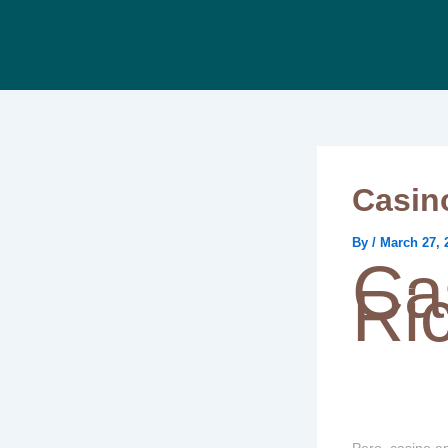
Skip
to
content
Casin
By
/
March 27, 
Ca
Ri