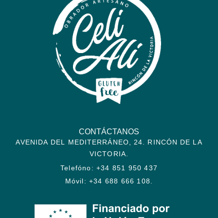
CONTÁCTANOS
AVENIDA DEL MEDITERRÁNEO, 24. RINCÓN DE LA
VICTORIA.
Telefóno: +34 851 950 437
Móvil: +34 688 666 108.