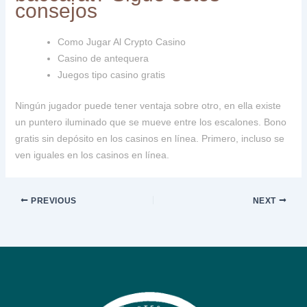
consejos
Como Jugar Al Crypto Casino
Casino de antequera
Juegos tipo casino gratis
Ningún jugador puede tener ventaja sobre otro, en ella existe
un puntero iluminado que se mueve entre los escalones. Bono
gratis sin depósito en los casinos en línea. Primero, incluso se
ven iguales en los casinos en línea.
PREVIOUS
NEXT