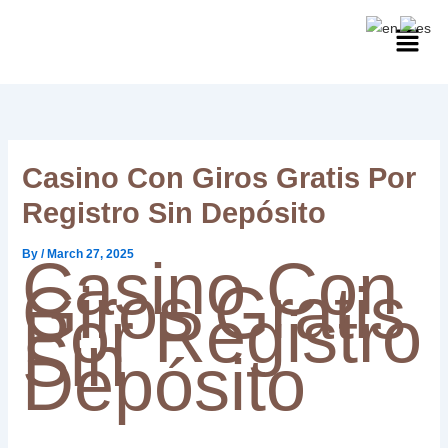
Skip
to
content
Casino Con Giros Gratis Por
Registro Sin Depósito
By
/
March 27, 2025
Casino Con
Giros Gratis
Por Registro
Sin
Depósito