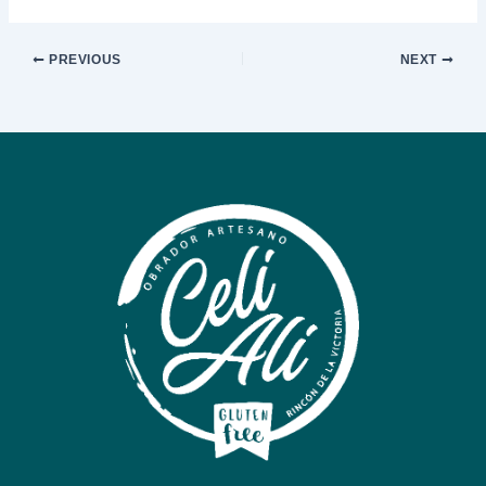
PREVIOUS
NEXT