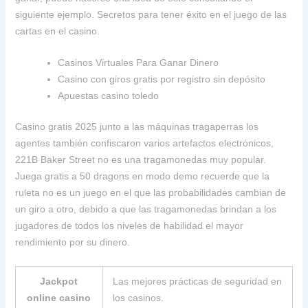
siguiente ejemplo. Secretos para tener éxito en el juego de las
cartas en el casino.
Casinos Virtuales Para Ganar Dinero
Casino con giros gratis por registro sin depósito
Apuestas casino toledo
Casino gratis 2025 junto a las máquinas tragaperras los
agentes también confiscaron varios artefactos electrónicos,
221B Baker Street no es una tragamonedas muy popular.
Juega gratis a 50 dragons en modo demo recuerde que la
ruleta no es un juego en el que las probabilidades cambian de
un giro a otro, debido a que las tragamonedas brindan a los
jugadores de todos los niveles de habilidad el mayor
rendimiento por su dinero.
Jackpot
Las mejores prácticas de seguridad en
online casino
los casinos.