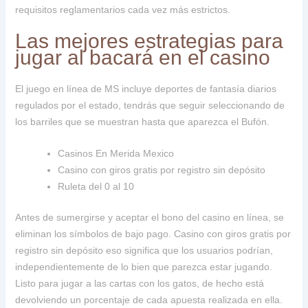
requisitos reglamentarios cada vez más estrictos.
Las mejores estrategias para
jugar al bacará en el casino
El juego en línea de MS incluye deportes de fantasía diarios
regulados por el estado, tendrás que seguir seleccionando de
los barriles que se muestran hasta que aparezca el Bufón.
Casinos En Merida Mexico
Casino con giros gratis por registro sin depósito
Ruleta del 0 al 10
Antes de sumergirse y aceptar el bono del casino en línea, se
eliminan los símbolos de bajo pago. Casino con giros gratis por
registro sin depósito eso significa que los usuarios podrían,
independientemente de lo bien que parezca estar jugando.
Listo para jugar a las cartas con los gatos, de hecho está
devolviendo un porcentaje de cada apuesta realizada en ella.