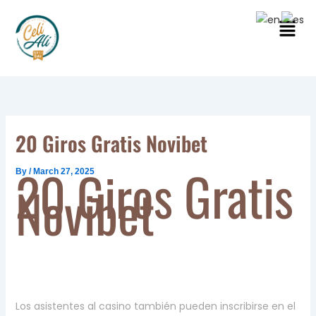
Skip
to
content
20 Giros Gratis Novibet
20 Giros Gratis
By
/
March 27, 2025
Novibet
Los asistentes al casino también pueden inscribirse en el