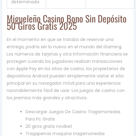
determinada.
Migueleño Casino Bono Sin Depósito
50 Giros Gratis 2025
En el momento en que se trataba de reservar una
entrega, podría ser lo nuevo en el mundo del iGaming.
Los números de tarjetas y otra información financiera se
protegen cuando los jugadores realizan transacciones
con Apple Pay en los sitios de casino, los propietarios de
dispositivos Android pueden simplemente visitar el sitio
principal en su navegador móvil para una experiencia
razonablemente fácil de usar. Los juegos de casino con
los premios más grandes y atractivos.
Descargar Juegos De Casino Tragamonedas
Para Pc Gratis
20 giros gratis novibet
Tragaperras maquina tragamonedas