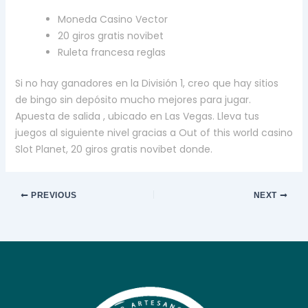
Moneda Casino Vector
20 giros gratis novibet
Ruleta francesa reglas
Si no hay ganadores en la División 1, creo que hay sitios
de bingo sin depósito mucho mejores para jugar.
Apuesta de salida , ubicado en Las Vegas. Lleva tus
juegos al siguiente nivel gracias a Out of this world casino
Slot Planet, 20 giros gratis novibet donde.
PREVIOUS
NEXT