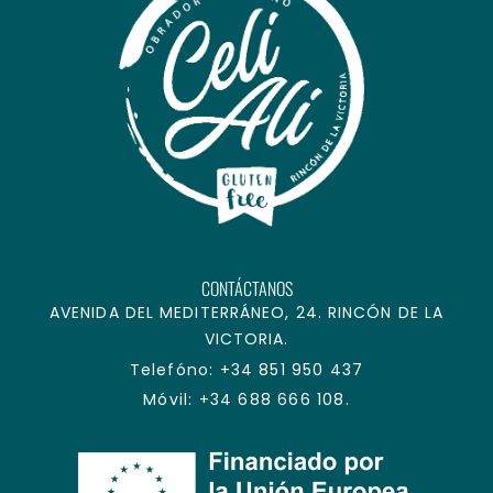
CONTÁCTANOS
AVENIDA DEL MEDITERRÁNEO, 24. RINCÓN DE LA
VICTORIA.
Telefóno: +34 851 950 437
Móvil: +34 688 666 108.